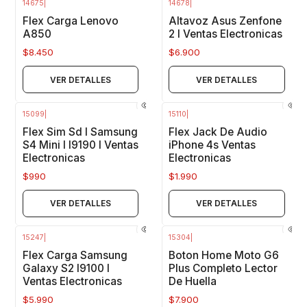
14675
|
14678
|
Agotado
Agotado
Flex Carga Lenovo
Altavoz Asus Zenfone
A850
2 I Ventas Electronicas
$8.450
$6.900
VER DETALLES
VER DETALLES
15099
|
15110
|
Agotado
Agotado
Flex Sim Sd I Samsung
Flex Jack De Audio
S4 Mini I I9190 I Ventas
iPhone 4s Ventas
Electronicas
Electronicas
$990
$1.990
VER DETALLES
VER DETALLES
15247
|
15304
|
Agotado
Agotado
Flex Carga Samsung
Boton Home Moto G6
Galaxy S2 I9100 I
Plus Completo Lector
Ventas Electronicas
De Huella
$5.990
$7.900