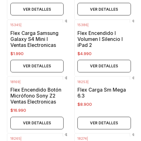
VER DETALLES
VER DETALLES
15345
|
15386
|
Agotado
Agotado
Flex Carga Samsung
Flex Encendido I
Galaxy S4 Mini I
Volumen I Silencio I
Ventas Electronicas
iPad 2
$1.990
$4.990
VER DETALLES
VER DETALLES
18169
|
18253
|
Agotado
Agotado
Flex Encendido Botón
Flex Carga Sm Mega
Micrófono Sony Z2
6.3
Ventas Electronicas
$8.900
$16.990
VER DETALLES
VER DETALLES
18265
|
18274
|