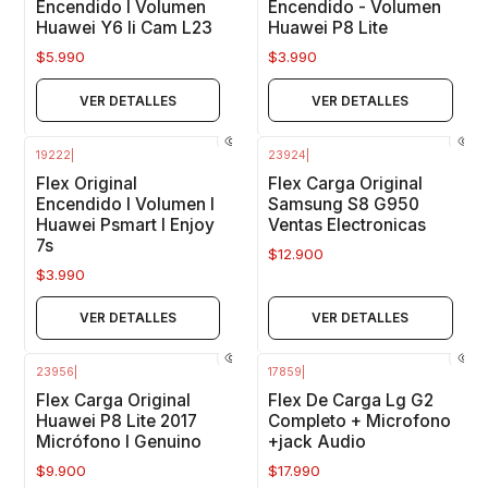
Encendido I Volumen
Encendido - Volumen
Huawei Y6 Ii Cam L23
Huawei P8 Lite
$5.990
$3.990
VER DETALLES
VER DETALLES
19222
|
23924
|
Agotado
Agotado
Flex Original
Flex Carga Original
Encendido I Volumen I
Samsung S8 G950
Huawei Psmart I Enjoy
Ventas Electronicas
7s
$12.900
$3.990
VER DETALLES
VER DETALLES
23956
|
17859
|
Agotado
Agotado
Flex Carga Original
Flex De Carga Lg G2
Huawei P8 Lite 2017
Completo + Microfono
Micrófono I Genuino
+jack Audio
$9.900
$17.990