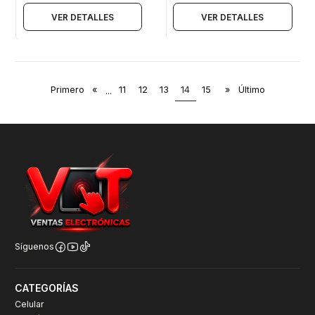
VER DETALLES
VER DETALLES
Primero
«
...
11
12
13
14
15
»
Último
Síguenos
CATEGORÍAS
Celular