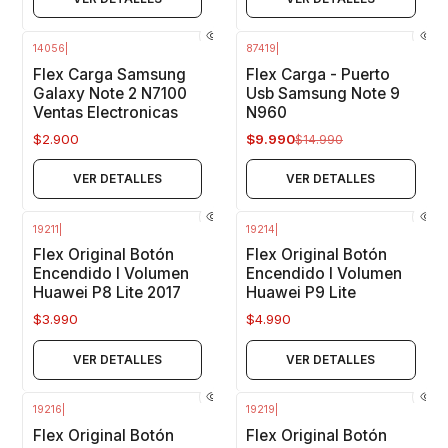
14056
|
87419
|
-33%
OFF
Agotado
Flex Carga Samsung
Flex Carga - Puerto
Agotado
Galaxy Note 2 N7100
Usb Samsung Note 9
Ventas Electronicas
N960
$2.900
$9.990
$14.990
VER DETALLES
VER DETALLES
19211
|
19214
|
Agotado
Agotado
Flex Original Botón
Flex Original Botón
Encendido I Volumen
Encendido I Volumen
Huawei P8 Lite 2017
Huawei P9 Lite
$3.990
$4.990
VER DETALLES
VER DETALLES
19216
|
19219
|
Agotado
Agotado
Flex Original Botón
Flex Original Botón