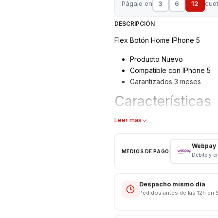
Págalo en
3
6
12
cuo
DESCRIPCIÓN
Flex Botón Home IPhone 5
Producto Nuevo
Compatible con IPhone 5
Garantizados 3 meses
Características
Botón Home
Leer más
Tipo: Flex
Modelo: IPhone 5
Webpay
MEDIOS DE PAGO
Color: Blanco - Negro
Débito y c
Despacho mismo día
Pedidos antes de las 12h en 