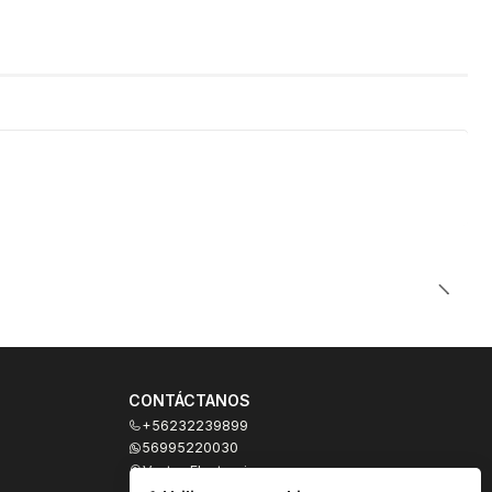
CONTÁCTANOS
+56232239899
56995220030
Ventas Electronicas
Moneda 973, local 327