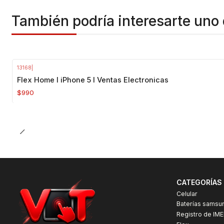
También podría interesarte uno 
13168
|
Flex Home I iPhone 5 I Ventas Electronicas
$990
CATEGORÍAS
Celular
Baterías samsu
Registro de IME