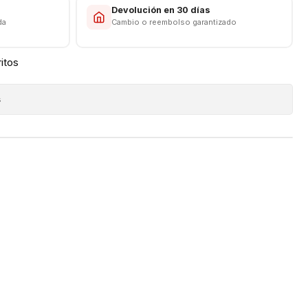
s
Devolución en 30 días
da
Cambio o reembolso garantizado
ritos
s