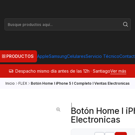
PRODUCTOS
Apple
Samsung
Celulares
Servicio Técnico
Contac
Despacho mismo día antes de las 12h · Santiago
Ver más
Inicio
FLEX
Botón Home I iPhone 5 I Completo I Ventas Electronicas
|
Botón Home I iP
Electronicas