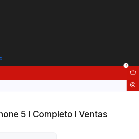
to
0
hone 5 I Completo I Ventas