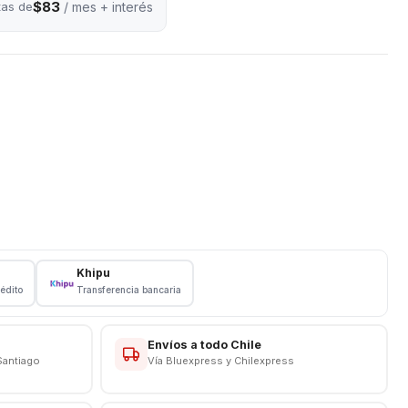
$83
tas de
/ mes + interés
Khipu
rédito
Transferencia bancaria
Envíos a todo Chile
Santiago
Vía Bluexpress y Chilexpress