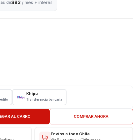
$83
tas de
/ mes + interés
Khipu
rédito
Transferencia bancaria
EGAR AL CARRO
COMPRAR AHORA
Envíos a todo Chile
Santiago
Vía Bluexpress y Chilexpress