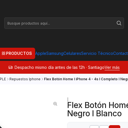
PRODUCTOS
Apple
Samsung
Celulares
Servicio Técnico
Contac
Despacho mismo día antes de las 12h · Santiago
Ver más
PLE
Repuestos Iphone
Flex Botón Home I iPhone 4 - 4s I Completo I Negr
|
Flex Botón Home 
Negro I Blanco