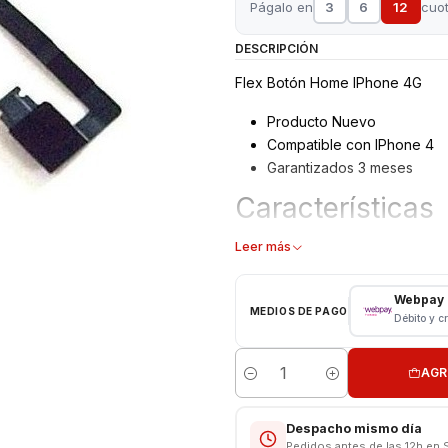
Págalo en
3
6
12
cuo
DESCRIPCIÓN
Flex Botón Home IPhone 4G
Producto Nuevo
Compatible con IPhone 4
Garantizados 3 meses
Características
Botón Home
Leer más
Tipo: Flex
Modelo: IPhone 4
Webpay
MEDIOS DE PAGO
Color: Blanco - Negro
Débito y c
AGR
Cantidad
Despacho mismo día
Pedidos antes de las 12h en 