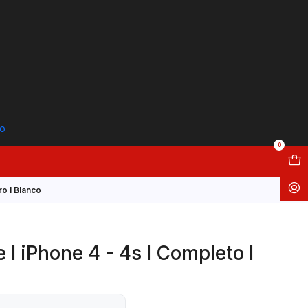
to
0
o I Blanco
I iPhone 4 - 4s I Completo I