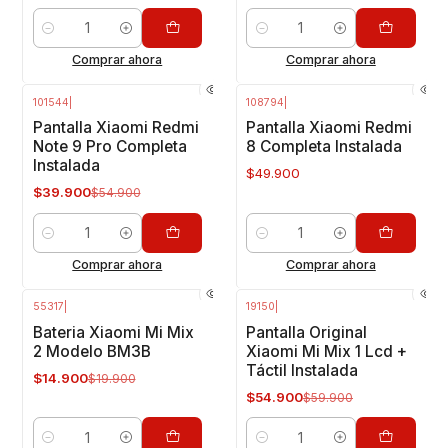
Cantidad
Cantidad
Comprar ahora
Comprar ahora
101544
|
108794
|
-27%
OFF
Pantalla Xiaomi Redmi
Pantalla Xiaomi Redmi
Note 9 Pro Completa
8 Completa Instalada
Instalada
$49.900
$39.900
$54.900
Cantidad
Cantidad
Comprar ahora
Comprar ahora
55317
|
19150
|
-25%
OFF
-8%
OFF
Bateria Xiaomi Mi Mix
Pantalla Original
2 Modelo BM3B
Xiaomi Mi Mix 1 Lcd +
Táctil Instalada
$14.900
$19.900
$54.900
$59.900
Cantidad
Cantidad