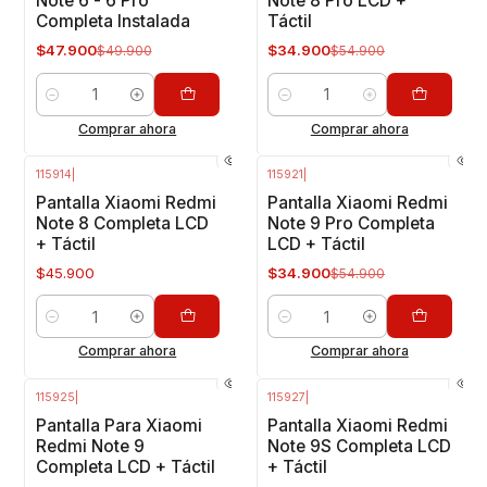
Note 6 - 6 Pro
Note 8 Pro LCD +
Completa Instalada
Táctil
$47.900
$34.900
$49.900
$54.900
Cantidad
Cantidad
Comprar ahora
Comprar ahora
115914
|
115921
|
-36%
OFF
Pantalla Xiaomi Redmi
Pantalla Xiaomi Redmi
Note 8 Completa LCD
Note 9 Pro Completa
+ Táctil
LCD + Táctil
$45.900
$34.900
$54.900
Cantidad
Cantidad
Comprar ahora
Comprar ahora
115925
|
115927
|
-20%
OFF
-40%
OFF
Pantalla Para Xiaomi
Pantalla Xiaomi Redmi
Redmi Note 9
Note 9S Completa LCD
Completa LCD + Táctil
+ Táctil