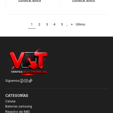
Comprar ahora
Comprar ahora
1
2
3
4
5
...
»
Último
Síguenos
CATEGORÍAS
Celular
Baterías samsung
Registro de IMEI