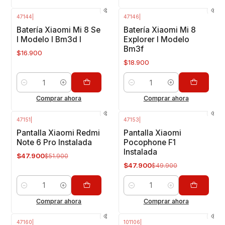
47144
|
47146
|
Batería Xiaomi Mi 8 Se
Batería Xiaomi Mi 8
I Modelo I Bm3d I
Explorer I Modelo
Bm3f
$16.900
$18.900
Cantidad
Cantidad
Comprar ahora
Comprar ahora
47151
|
47153
|
-8%
OFF
-4%
OFF
Pantalla Xiaomi Redmi
Pantalla Xiaomi
Note 6 Pro Instalada
Pocophone F1
Instalada
$47.900
$51.900
$47.900
$49.900
Cantidad
Cantidad
Comprar ahora
Comprar ahora
47160
|
101106
|