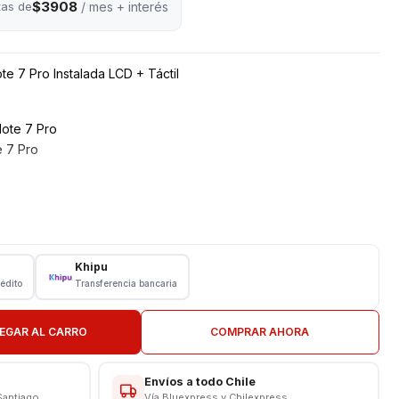
$3908
tas de
/ mes + interés
te 7 Pro Instalada LCD + Táctil
ote 7 Pro
 7 Pro
Khipu
 7 Pro
rédito
Transferencia bancaria
EGAR AL CARRO
COMPRAR AHORA
Envíos a todo Chile
Santiago
Vía Bluexpress y Chilexpress