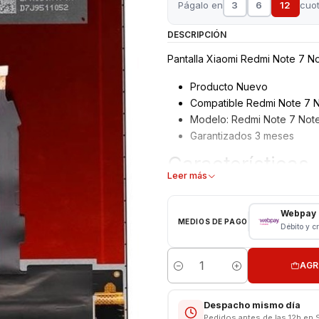
Págalo en
3
6
12
cuo
DESCRIPCIÓN
Pantalla Xiaomi Redmi Note 7 No
Producto Nuevo
Compatible Redmi Note 7 N
Modelo: Redmi Note 7 Note
Garantizados 3 meses
Características
Leer más
Pantalla Xiaomi
Tipo: LCD + Touch
Webpay
MEDIOS DE PAGO
Modelo: Redmi Note 7 Note
Débito y c
Color: Negro
AGR
Instalacion Incluida
Cantidad
Somos VENTAS ELECTRONICAS
Despacho mismo día
Pedidos antes de las 12h en 