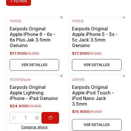
FILTROS
110968
|
110969
|
-10%
OFF
-10%
OFF
Earpods Original
Earpods Original
No disponible
No disponible
Apple iPhone 6 - 6s -
Apple iPhone 5 - 5s -
6s Plus Jak 3.5mm
5c Jack 3.5mm
Genuino
Genuino
$17.900
$17.900
$19.900
$19.900
VER DETALLES
VER DETALLES
192060
|
Apple
296169
|
-17%
OFF
-20%
OFF
Earpods Original
Earpods Original
No disponible
Apple Lightning
Apple iPod Touch -
iPhone - iPad Genuino
iPod Nano Jack
3.5mm
$24.900
$29.900
$15.900
$19.900
Cantidad
VER DETALLES
Comprar ahora