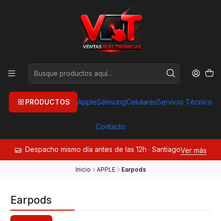
PRODUCTOS
Apple
Samsung
Celulares
Servicio Técnico
Contacto
Despacho mismo día antes de las 12h · Santiago
Ver más
Inicio
APPLE
Earpods
Earpods