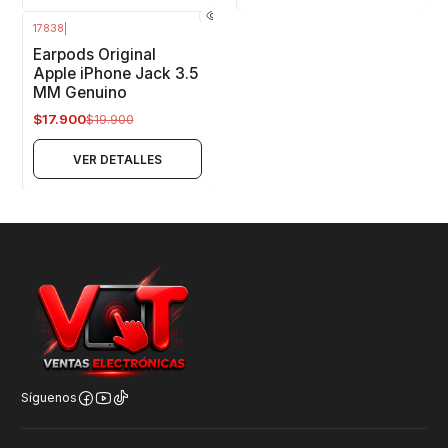
17838
|
-10%
OFF
Earpods Original
No disponible
Apple iPhone Jack 3.5
MM Genuino
$17.900
$19.900
VER DETALLES
Síguenos