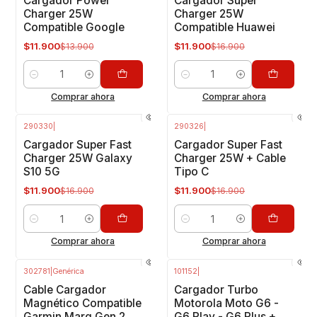
Cargador Power
Cargador Super
Charger 25W
Charger 25W
Compatible Google
Compatible Huawei
$11.900
$11.900
$13.900
$16.900
Cantidad
Cantidad
Comprar ahora
Comprar ahora
290330
|
290326
|
-30%
OFF
-30%
OFF
Cargador Super Fast
Cargador Super Fast
Charger 25W Galaxy
Charger 25W + Cable
S10 5G
Tipo C
$11.900
$11.900
$16.900
$16.900
Cantidad
Cantidad
Comprar ahora
Comprar ahora
302781
|
Genérica
101152
|
-18%
OFF
Agotado
Cable Cargador
Cargador Turbo
Magnético Compatible
Motorola Moto G6 -
Garmin Marq Gen 2
G6 Play - G6 Plus +