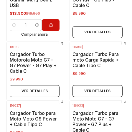
USB
Cable C
$13.900
$9.990
$16.900
Cantidad
VER DETALLES
Comprar ahora
101150
|
116041
|
Agotado
Agotado
Cargador Turbo
Cargador Turbo Para
Motorola Moto G7 -
moto Carga Rápida +
G7 Power - G7 Play +
Cable Tipo C
Cable C
$9.990
$9.990
VER DETALLES
VER DETALLES
116037
|
116033
|
Agotado
Agotado
Cargador Turbo para
Cargador Turbo para
Moto Moto G9 Power
Moto Moto G7 - G7
+ Cable Tipo C
Power - G7 Plus +
Cable C