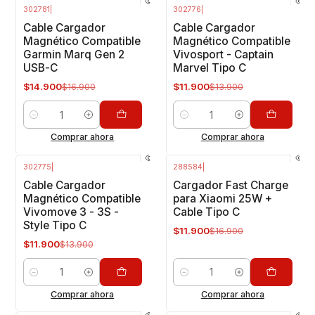
302781
|
302776
|
-12%
OFF
-14%
OFF
Cable Cargador
Cable Cargador
Magnético Compatible
Magnético Compatible
Garmin Marq Gen 2
Vivosport - Captain
USB-C
Marvel Tipo C
$14.900
$11.900
$16.900
$13.900
Cantidad
Cantidad
Comprar ahora
Comprar ahora
302775
|
288584
|
-14%
OFF
-30%
OFF
Cable Cargador
Cargador Fast Charge
Magnético Compatible
para Xiaomi 25W +
Vivomove 3 - 3S -
Cable Tipo C
Style Tipo C
$11.900
$16.900
$11.900
$13.900
Cantidad
Cantidad
Comprar ahora
Comprar ahora