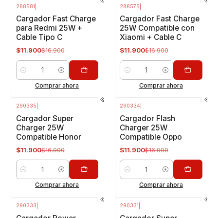
288581
|
288575
|
-30%
OFF
-30%
OFF
Cargador Fast Charge
Cargador Fast Charge
para Redmi 25W +
25W Compatible con
Cable Tipo C
Xiaomi + Cable C
$11.900
$11.900
$16.900
$16.900
Cantidad
Cantidad
Comprar ahora
Comprar ahora
290335
|
290334
|
-30%
OFF
-30%
OFF
Cargador Super
Cargador Flash
Charger 25W
Charger 25W
Compatible Honor
Compatible Oppo
$11.900
$11.900
$16.900
$16.900
Cantidad
Cantidad
Comprar ahora
Comprar ahora
290333
|
290331
|
-14%
OFF
-30%
OFF