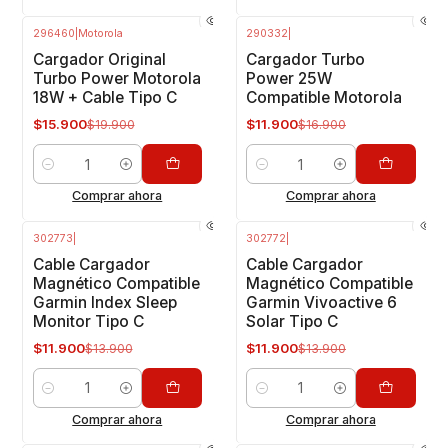
296460
|
Motorola
290332
|
-20%
OFF
-30%
OFF
Cargador Original
Cargador Turbo
Turbo Power Motorola
Power 25W
18W + Cable Tipo C
Compatible Motorola
$15.900
$11.900
$19.900
$16.900
Cantidad
Cantidad
Comprar ahora
Comprar ahora
302773
|
302772
|
-14%
OFF
-14%
OFF
Cable Cargador
Cable Cargador
Magnético Compatible
Magnético Compatible
Garmin Index Sleep
Garmin Vivoactive 6
Monitor Tipo C
Solar Tipo C
$11.900
$11.900
$13.900
$13.900
Cantidad
Cantidad
Comprar ahora
Comprar ahora