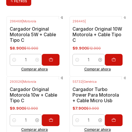
FILTROS
296468
|
Motorola
296445
|
-18%
OFF
-23%
OFF
Cargador Original
Cargador Original 10W
Motorola 5W + Cable
Motorola + Cable Tipo
Tipo C
C
$8.900
$9.900
$10.900
$12.900
Cantidad
Cantidad
Comprar ahora
Comprar ahora
293026
|
Motorola
55732
|
Genérica
-23%
OFF
-20%
OFF
Cargador Original
Cargador Turbo
Motorola 10w + Cable
Power Para Motorola
Tipo C
+ Cable Micro Usb
$9.900
$7.900
$12.900
$9.900
Cantidad
Cantidad
Comprar ahora
Comprar ahora