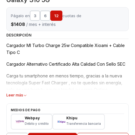
Págalo en
3
6
12
cuotas de
$1408
/ mes + interés
DESCRIPCIÓN
Cargador MI Turbo Charge 25w Compatible Xioami + Cable
Tipo C
Cargador Alternativo Certificado Alta Calidad Con Sello SEC
Carga tu smartphone en menos tiempo, gracias a la nueva
tecnología Super Fast Charger , no te quedes sin energía,
solo en una hora tu equipo tendrá su carga Optima
Leer más
Producto Nuevo CERTIFICADO SEC
Compatible Carga Fast Charger y otros smartphone
MEDIOS DE PAGO
carga rápida con Cable tipo C
Webpay
Khipu
Garantía 3 meses
Débito y crédito
Transferencia bancaria
Características