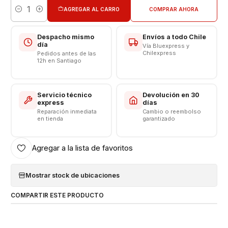
AGREGAR AL CARRO
COMPRAR AHORA
Cantidad
Producto Nuevo en Caja
Cargador Pared + Cable Tipo C a C
Despacho mismo
Envíos a todo Chile
Cargador Salida Tipo C
día
Vía Bluexpress y
Cable longitud 1 metro
Chilexpress
Pedidos antes de las
12h en Santiago
Entrada: 100 - 240 volt
Frecuencia 50 - 60Hz
Carga normal: 5 volt - 2.0 amperes
Servicio técnico
Devolución en 30
Carga rápida : 9 volt - 1.8 Amperes
express
días
Carga Super Rápida 9.0V= 2.77A
Reparación inmediata
Cambio o reembolso
en tienda
garantizado
Respaldo de VENTAS ELECTRONICAS
Agregar a la lista de favoritos
Mostrar stock de ubicaciones
COMPARTIR ESTE PRODUCTO