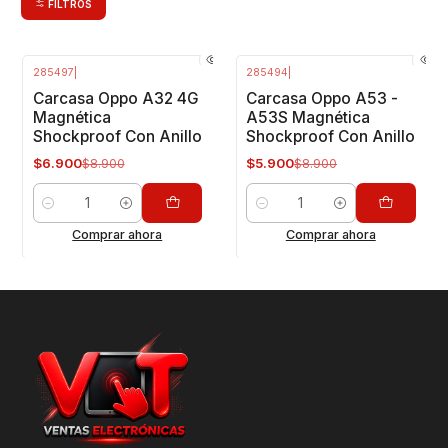
FILTROS
285497
|
285494
|
-22%
OFF
-34%
OFF
Carcasa Oppo A32 4G
Carcasa Oppo A53 -
Magnética
A53S Magnética
Shockproof Con Anillo
Shockproof Con Anillo
$6.900
$5.900
$8.900
$8.900
Cantidad
Cantidad
Comprar ahora
Comprar ahora