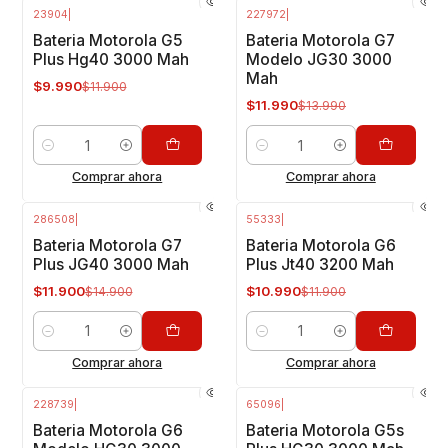
23904
|
227972
|
-16%
OFF
-14%
OFF
Bateria Motorola G5
Bateria Motorola G7
Plus Hg40 3000 Mah
Modelo JG30 3000
Mah
$9.990
$11.900
$11.990
$13.990
Cantidad
Cantidad
Comprar ahora
Comprar ahora
286508
|
55333
|
-20%
OFF
-8%
OFF
Bateria Motorola G7
Bateria Motorola G6
Plus JG40 3000 Mah
Plus Jt40 3200 Mah
$11.900
$10.990
$14.900
$11.900
Cantidad
Cantidad
Comprar ahora
Comprar ahora
228739
|
65096
|
-18%
OFF
-18%
OFF
Bateria Motorola G6
Bateria Motorola G5s