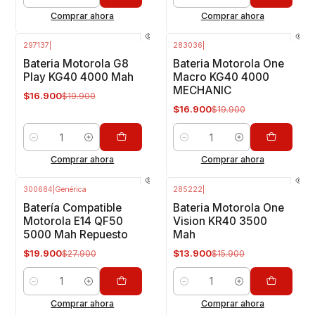
Cantidad
Cantidad
Comprar ahora
Comprar ahora
297137
|
283036
|
-15%
OFF
-15%
OFF
Bateria Motorola G8
Bateria Motorola One
Play KG40 4000 Mah
Macro KG40 4000
MECHANIC
$16.900
$19.900
$16.900
$19.900
Cantidad
Cantidad
Comprar ahora
Comprar ahora
300684
|
Genérica
285222
|
-29%
OFF
-13%
OFF
Batería Compatible
Bateria Motorola One
Motorola E14 QF50
Vision KR40 3500
5000 Mah Repuesto
Mah
$19.900
$13.900
$27.900
$15.900
Cantidad
Cantidad
Comprar ahora
Comprar ahora