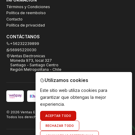
Términos y Condiciones
Política de reembolso
Contacto
Política de privacidad
CONTÁCTANOS
+56232239899
56995220030
Ventas Electronicas
Moneda 973, local 327
Santiago - Santiago Centro
Región Metropolitana - Chile
Utilizamos cookies
Este sitio web utiliza cookies para
garantizar que obtengas la mejor
experiencia.
2026 Ventas Electrónicas.
ACEPTAR TODO
Todos los derechos reservados. Desarrollado por
TeamDigital.cl
RECHAZAR TODO