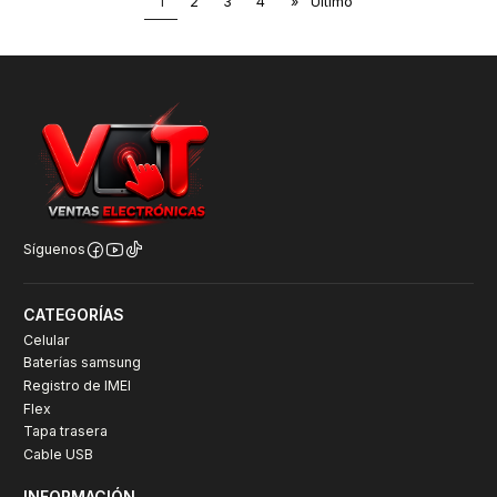
1
2
3
4
»
Último
Síguenos
CATEGORÍAS
Celular
Baterías samsung
Registro de IMEI
Flex
Tapa trasera
Cable USB
INFORMACIÓN