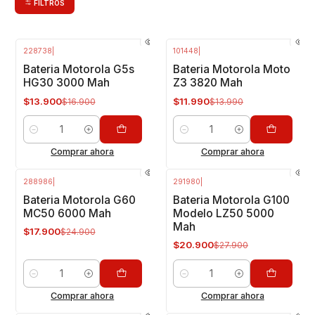
FILTROS
228738
|
101448
|
-18%
OFF
-14%
OFF
Bateria Motorola G5s
Bateria Motorola Moto
HG30 3000 Mah
Z3 3820 Mah
$13.900
$11.990
$16.900
$13.990
Cantidad
Cantidad
Comprar ahora
Comprar ahora
288986
|
291980
|
-28%
OFF
-25%
OFF
Bateria Motorola G60
Bateria Motorola G100
MC50 6000 Mah
Modelo LZ50 5000
Mah
$17.900
$24.900
$20.900
$27.900
Cantidad
Cantidad
Comprar ahora
Comprar ahora