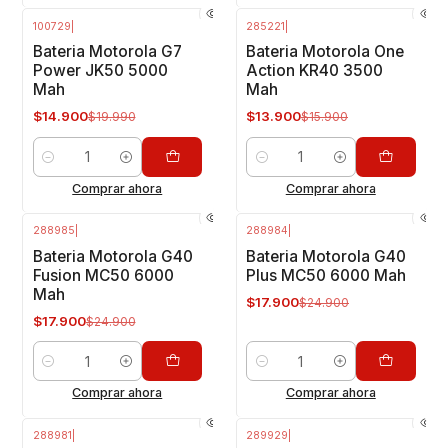
100729
|
285221
|
-25%
OFF
-13%
OFF
Bateria Motorola G7
Bateria Motorola One
Power JK50 5000
Action KR40 3500
Mah
Mah
$14.900
$13.900
$19.990
$15.900
Cantidad
Cantidad
Comprar ahora
Comprar ahora
288985
|
288984
|
-28%
OFF
-28%
OFF
Bateria Motorola G40
Bateria Motorola G40
Fusion MC50 6000
Plus MC50 6000 Mah
Mah
$17.900
$24.900
$17.900
$24.900
Cantidad
Cantidad
Comprar ahora
Comprar ahora
288981
|
289929
|