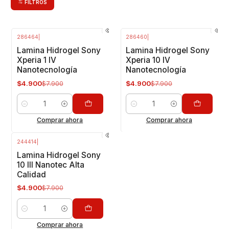
FILTROS
286464
|
286460
|
-38%
OFF
-38%
OFF
Lamina Hidrogel Sony
Lamina Hidrogel Sony
Xperia 1 IV
Xperia 10 IV
Nanotecnología
Nanotecnología
$4.900
$4.900
$7.900
$7.900
Cantidad
Cantidad
Comprar ahora
Comprar ahora
244414
|
-38%
OFF
Lamina Hidrogel Sony
10 lll Nanotec Alta
Calidad
$4.900
$7.900
Cantidad
Comprar ahora