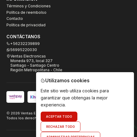
Términos y Condiciones
Política de reembolso
Contacto
Política de privacidad
CONTÁCTANOS
+56232239899
56995220030
Ventas Electronicas
Moneda 973, local 327
Santiago - Santiago Centro
Región Metropolitana - Chile
Utilizamos cookies
Este sitio web utiliza cookies para
garantizar que obtengas la mejor
experiencia.
2026 Ventas Electrónicas.
ACEPTAR TODO
Todos los derechos reservados. Desarrollado por
TeamDigital.cl
RECHAZAR TODO
ADMINISTRAR PREFERENCIAS