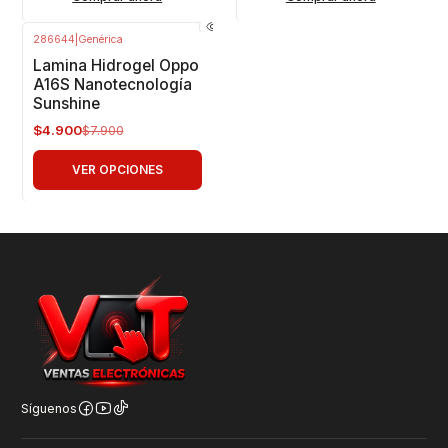
286644
|
Genérica
-38%
OFF
Lamina Hidrogel Oppo
A16S Nanotecnología
Sunshine
$4.900
$7.900
VER OPCIONES
Síguenos