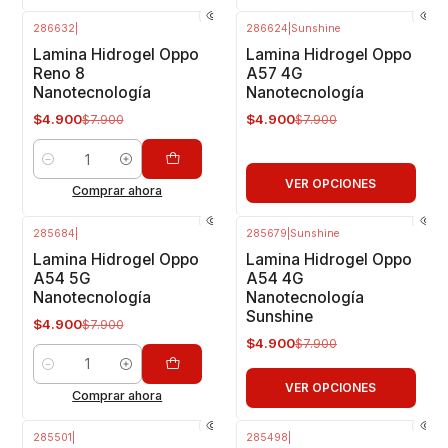
286632
|
286624
|
Sunshine
-38%
OFF
-38%
OFF
Lamina Hidrogel Oppo
Lamina Hidrogel Oppo
Reno 8
A57 4G
Nanotecnología
Nanotecnología
$4.900
$4.900
$7.900
$7.900
Cantidad
VER OPCIONES
Comprar ahora
285684
|
285679
|
Sunshine
-38%
OFF
-38%
OFF
Lamina Hidrogel Oppo
Lamina Hidrogel Oppo
A54 5G
A54 4G
Nanotecnología
Nanotecnología
Sunshine
$4.900
$7.900
$4.900
$7.900
Cantidad
VER OPCIONES
Comprar ahora
285501
|
285498
|