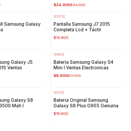
$24.900
0
$34.900
101273
|
cell Samsung Galaxy
Pantalla Samsung J7 2015
da
Completa Lcd + Táctil
$14.900
15882
|
-25%
OFF
sung Galaxy J5
Batería Samsung Galaxy S4
15 Ventas
Mini I Ventas Electronicas
$8.900
$11.900
12920
|
sung Galaxy S8
Bateria Original Samsung
 3500 Mah I
Galaxy S8 Plus G955 Genuina
$16.900