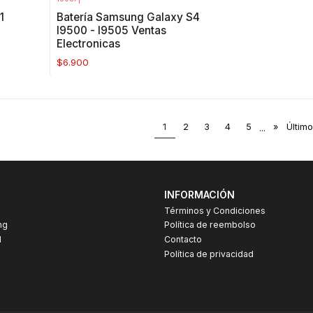
1
Batería Samsung Galaxy S4
I9500 - I9505 Ventas
Electronicas
$6.900
1
2
3
4
5
...
»
Último
INFORMACIÓN
Términos y Condiciones
ng
Política de reembolso
I
Contacto
Política de privacidad