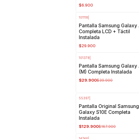
$6.900
101118
|
Pantalla Samsung Galaxy
Completa LCD + Táctil
Instalada
$29.900
101378
|
-25%
OFF
Pantalla Samsung Galaxy
(M) Completa Instalada
$29.900
$39.900
55397
|
-23%
OFF
Pantalla Original Samsung
Galaxy S10E Completa
Instalada
$129.900
$167.900
14746
|