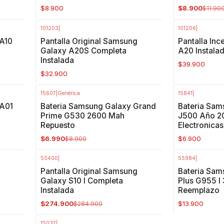
$8.900
$8.900
$11.90
101203
|
101206
|
 A10
Pantalla Original Samsung
Pantalla In
Galaxy A20S Completa
A20 Instala
Instalada
$39.900
$32.900
15607
|
Genérica
15841
|
-21%
OFF
 A01
Bateria Samsung Galaxy Grand
Bateria Sam
Prime G530 2600 Mah
J500 Año 20
Repuesto
Electronicas
$6.990
$6.900
$8.900
55400
|
55984
|
-4%
OFF
Pantalla Original Samsung
Bateria Sam
Galaxy S10 I Completa
Plus G955 I
Instalada
Reemplazo
$274.900
$13.900
$284.900
15037
|