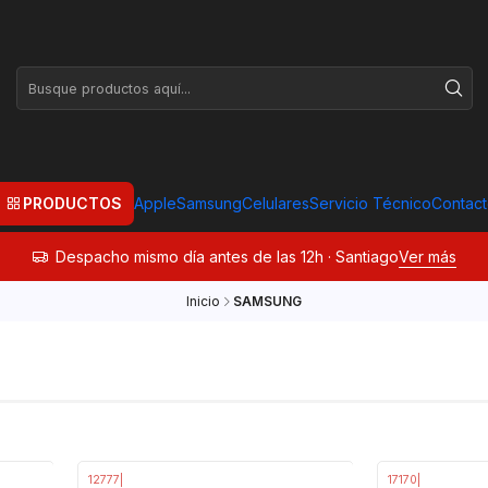
PRODUCTOS
Apple
Samsung
Celulares
Servicio Técnico
Contac
Despacho mismo día antes de las 12h · Santiago
Ver más
Inicio
SAMSUNG
12777
|
17170
|