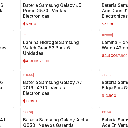
S6
Bateria Samsung Galaxy J5
Batería Sam
da
Prime G570 I Ventas
Ace Duos J1
Electronicas
Electronicas
$6.500
$5.990
111996
|
112000
|
-38%
OFF
-38%
OFF
g
Lamina Hidrogel Samsung
Lamina Hid
des
Watch Gear S2 Pack 6
Watch 42mm
Unidades
$4.900
$7.900
$4.900
$7.900
24596
|
38752
|
J6
Batería Samsung Galaxy A7
Bateria Sam
da
2016 I A710 I Ventas
Edge Plus 
Electronicas
$13.900
$17.990
13376
|
13459
|
-25%
OFF
4 I
Bateria Samsung Galaxy Alpha
Bateria Sam
s
G850 I Nuevos Garantia
Ace En Vent