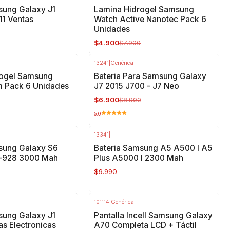
-38%
OFF
sung Galaxy J1
Lamina Hidrogel Samsung
11 Ventas
Watch Active Nanotec Pack 6
Unidades
$4.900
$7.900
13241
|
Genérica
-22%
OFF
rogel Samsung
Bateria Para Samsung Galaxy
 Pack 6 Unidades
J7 2015 J700 - J7 Neo
$6.900
$8.900
5.0
13341
|
sung Galaxy S6
Bateria Samsung A5 A500 I A5
G-928 3000 Mah
Plus A5000 I 2300 Mah
$9.990
101114
|
Genérica
-29%
OFF
sung Galaxy J1
Pantalla Incell Samsung Galaxy
as Electronicas
A70 Completa LCD + Táctil