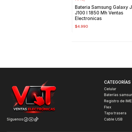
Bateria Samsung Galaxy J
J100 I 1850 Mh Ventas
Electronicas
$4.990
CATEGORÍAS
Celular
Baterías samsu
Registro de IME
Flex
Tapa trasera
Cable USB
Síguenos