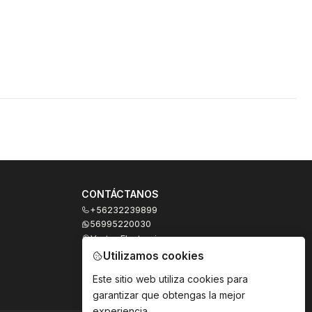
CONTÁCTANOS
+56232239899
56995220030
Ventas Electronicas
Moneda 973, local 327
Utilizamos cookies
Santiago - Santiago Centro
Región Metropolitana - Chile
Este sitio web utiliza cookies para
garantizar que obtengas la mejor
experiencia.