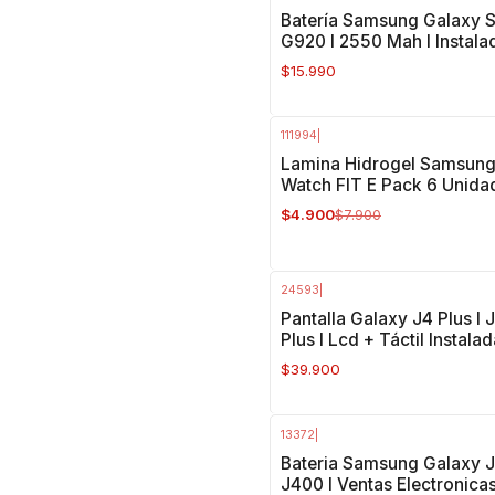
Batería Samsung Galaxy 
G920 I 2550 Mah I Instala
$15.990
111994
|
-38%
OFF
Lamina Hidrogel Samsun
Watch FIT E Pack 6 Unida
$4.900
$7.900
24593
|
Pantalla Galaxy J4 Plus I 
Plus I Lcd + Táctil Instala
$39.900
13372
|
Bateria Samsung Galaxy J
J400 I Ventas Electronica