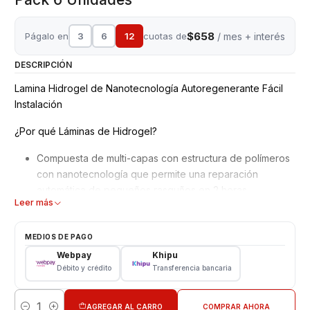
$658
Págalo en
3
6
12
cuotas de
/ mes + interés
DESCRIPCIÓN
Lamina Hidrogel de Nanotecnología Autoregenerante Fácil
Instalación
¿Por qué Láminas de Hidrogel?
Compuesta de multi-capas con estructura de polímeros
con nanotecnología que permite una reparación
automática de pequeños rasguños en 2 horas.
Leer más
Mejor adaptación y absorción de golpes, debido a su
superficie blanda y moldeable.
No interfiere en el reconocimiento de la huella dactilar
MEDIOS DE PAGO
en pantalla.
Webpay
Khipu
Material ultra delgado adaptable a todos los equipos,
Débito y crédito
Transferencia bancaria
además de Ajuste perfecto para bordes curvos con alta
definición.
AGREGAR AL CARRO
COMPRAR AHORA