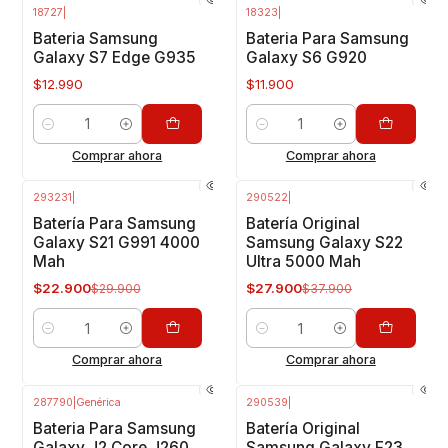
18727
|
18323
|
Bateria Samsung
Bateria Para Samsung
Galaxy S7 Edge G935
Galaxy S6 G920
$12.990
$11.900
Cantidad
Cantidad
Comprar ahora
Comprar ahora
293231
|
290522
|
-23%
OFF
-26%
OFF
Batería Para Samsung
Batería Original
Galaxy S21 G991 4000
Samsung Galaxy S22
Mah
Ultra 5000 Mah
$22.900
$27.900
$29.900
$37.900
Cantidad
Cantidad
Comprar ahora
Comprar ahora
287790
|
Genérica
290539
|
-13%
OFF
-18%
OFF
Bateria Para Samsung
Batería Original
Galaxy J2 Core J260
Samsung Galaxy F23