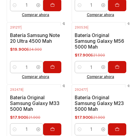
Cantidad
Cantidad
Comprar ahora
Comprar ahora
291217
|
290536
|
-20%
OFF
-18%
OFF
Batería Samsung Note
Batería Original
20 Ultra 4500 Mah
Samsung Galaxy M56
5000 Mah
$19.900
$24.900
$17.900
$21.900
Cantidad
Cantidad
Comprar ahora
Comprar ahora
292478
|
292477
|
-18%
OFF
-18%
OFF
Batería Original
Batería Original
Samsung Galaxy M33
Samsung Galaxy M23
5000 Mah
5000 Mah
$17.900
$17.900
$21.900
$21.900
Cantidad
Cantidad