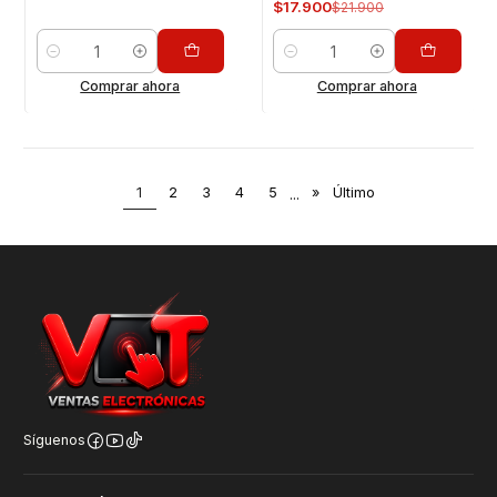
$17.900
$21.900
Cantidad
Cantidad
Comprar ahora
Comprar ahora
1
2
3
4
5
...
»
Último
Síguenos