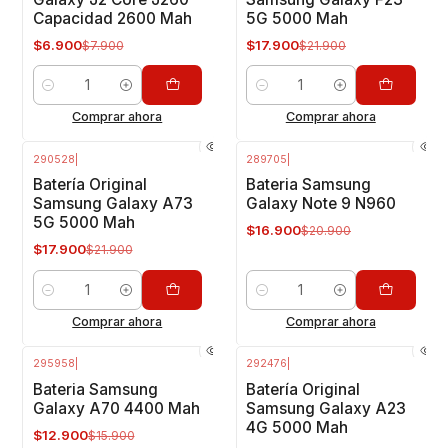
Capacidad 2600 Mah
5G 5000 Mah
$6.900
$17.900
$7.900
$21.900
Cantidad
Cantidad
Comprar ahora
Comprar ahora
290528
|
289705
|
-18%
OFF
-19%
OFF
Batería Original
Bateria Samsung
Samsung Galaxy A73
Galaxy Note 9 N960
5G 5000 Mah
$16.900
$20.900
$17.900
$21.900
Cantidad
Cantidad
Comprar ahora
Comprar ahora
295958
|
292476
|
-19%
OFF
-18%
OFF
Bateria Samsung
Batería Original
Galaxy A70 4400 Mah
Samsung Galaxy A23
4G 5000 Mah
$12.900
$15.900