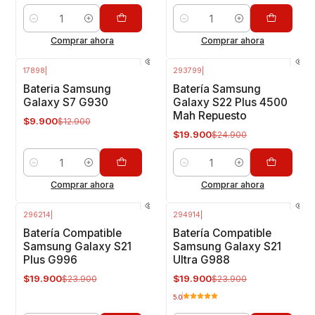
Cantidad
Cantidad
Comprar ahora
Comprar ahora
17898
|
293799
|
-23%
OFF
-20%
OFF
Bateria Samsung
Batería Samsung
Galaxy S7 G930
Galaxy S22 Plus 4500
Mah Repuesto
$9.900
$12.900
$19.900
$24.900
Cantidad
Cantidad
Comprar ahora
Comprar ahora
296214
|
294914
|
-17%
OFF
-17%
OFF
Batería Compatible
Batería Compatible
Samsung Galaxy S21
Samsung Galaxy S21
Plus G996
Ultra G988
$19.900
$19.900
$23.900
$23.900
5.0