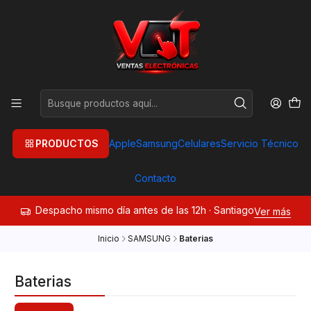
PRODUCTOS
Apple
Samsung
Celulares
Servicio Técnico
Contacto
Despacho mismo día antes de las 12h · Santiago
Ver más
Inicio
SAMSUNG
Baterias
Baterias