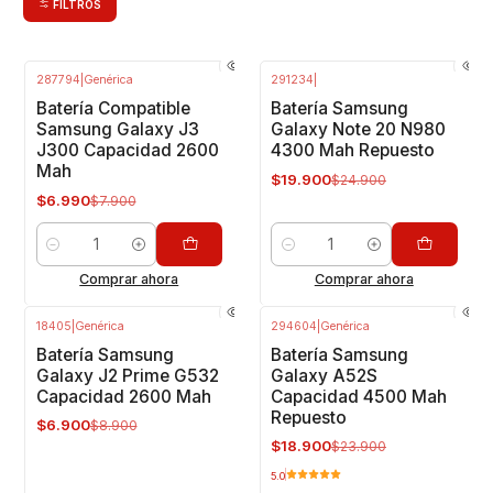
FILTROS
287794
|
Genérica
291234
|
-12%
OFF
-20%
OFF
Batería Compatible
Batería Samsung
Samsung Galaxy J3
Galaxy Note 20 N980
J300 Capacidad 2600
4300 Mah Repuesto
Mah
$19.900
$24.900
$6.990
$7.900
Cantidad
Cantidad
Comprar ahora
Comprar ahora
18405
|
Genérica
294604
|
Genérica
-22%
OFF
-21%
OFF
Batería Samsung
Batería Samsung
Galaxy J2 Prime G532
Galaxy A52S
Capacidad 2600 Mah
Capacidad 4500 Mah
Repuesto
$6.900
$8.900
$18.900
$23.900
5.0