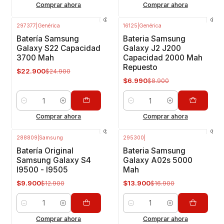
Comprar ahora
Comprar ahora
297377
|
Genérica
16125
|
Genérica
-8%
OFF
-21%
OFF
Batería Samsung
Bateria Samsung
Galaxy S22 Capacidad
Galaxy J2 J200
3700 Mah
Capacidad 2000 Mah
Repuesto
$22.900
$24.900
$6.990
$8.900
Cantidad
Cantidad
Comprar ahora
Comprar ahora
288809
|
Samsung
295300
|
-23%
OFF
-18%
OFF
Batería Original
Bateria Samsung
Samsung Galaxy S4
Galaxy A02s 5000
I9500 - I9505
Mah
$9.900
$13.900
$12.900
$16.900
Cantidad
Cantidad
Comprar ahora
Comprar ahora