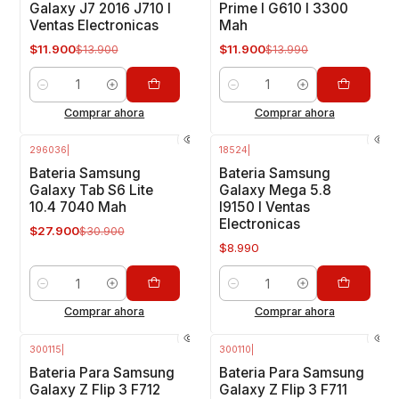
Galaxy J7 2016 J710 I
Prime I G610 I 3300
Ventas Electronicas
Mah
$11.900
$11.900
$13.900
$13.990
Cantidad
Cantidad
Comprar ahora
Comprar ahora
296036
|
18524
|
-10%
OFF
Bateria Samsung
Bateria Samsung
Galaxy Tab S6 Lite
Galaxy Mega 5.8
10.4 7040 Mah
I9150 I Ventas
Electronicas
$27.900
$30.900
$8.990
Cantidad
Cantidad
Comprar ahora
Comprar ahora
300115
|
300110
|
-40%
OFF
-20%
OFF
Bateria Para Samsung
Bateria Para Samsung
Galaxy Z Flip 3 F712
Galaxy Z Flip 3 F711