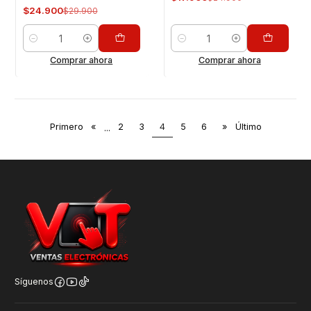
$24.900
$29.900
Cantidad
Cantidad
Comprar ahora
Comprar ahora
Primero
«
...
2
3
4
5
6
»
Último
Síguenos