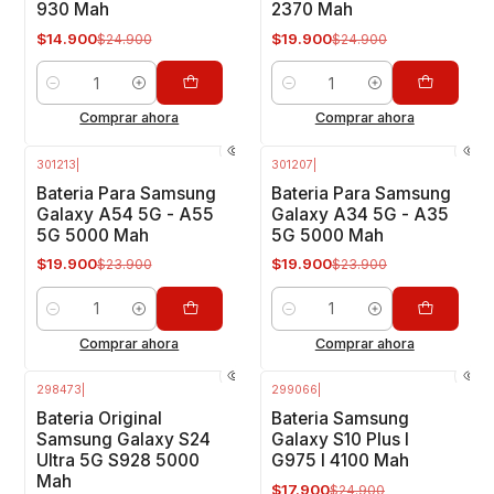
930 Mah
2370 Mah
$14.900
$19.900
$24.900
$24.900
Cantidad
Cantidad
Comprar ahora
Comprar ahora
301213
|
301207
|
-17%
OFF
-17%
OFF
Bateria Para Samsung
Bateria Para Samsung
Galaxy A54 5G - A55
Galaxy A34 5G - A35
5G 5000 Mah
5G 5000 Mah
$19.900
$19.900
$23.900
$23.900
Cantidad
Cantidad
Comprar ahora
Comprar ahora
298473
|
299066
|
-17%
OFF
-28%
OFF
Bateria Original
Bateria Samsung
Samsung Galaxy S24
Galaxy S10 Plus I
Ultra 5G S928 5000
G975 I 4100 Mah
Mah
$17.900
$24.900