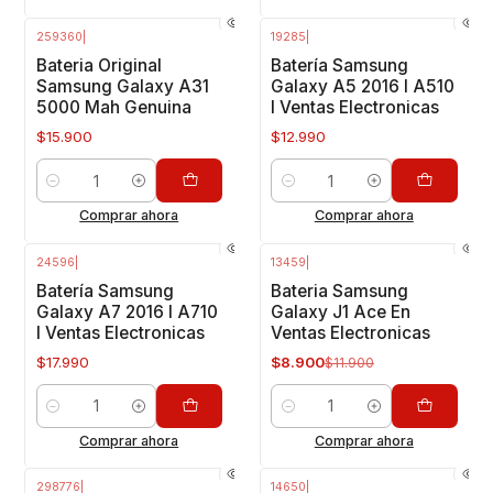
259360
|
19285
|
Bateria Original
Batería Samsung
Samsung Galaxy A31
Galaxy A5 2016 I A510
5000 Mah Genuina
I Ventas Electronicas
$15.900
$12.990
Cantidad
Cantidad
Comprar ahora
Comprar ahora
24596
|
13459
|
-25%
OFF
Batería Samsung
Bateria Samsung
Galaxy A7 2016 I A710
Galaxy J1 Ace En
I Ventas Electronicas
Ventas Electronicas
$17.990
$8.900
$11.900
Cantidad
Cantidad
Comprar ahora
Comprar ahora
298776
|
14650
|