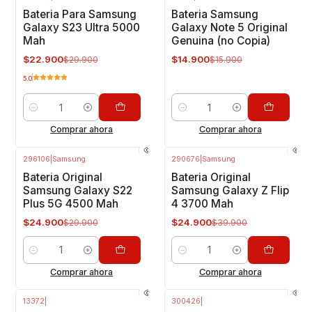
-23%
OFF
-6%
OFF
Bateria Para Samsung
Bateria Samsung
Galaxy S23 Ultra 5000
Galaxy Note 5 Original
Mah
Genuina (no Copia)
$22.900
$14.900
$29.900
$15.900
5.0
Cantidad
Cantidad
Comprar ahora
Comprar ahora
296106
|
Samsung
290676
|
Samsung
-17%
OFF
-38%
OFF
Bateria Original
Bateria Original
Samsung Galaxy S22
Samsung Galaxy Z Flip
Plus 5G 4500 Mah
4 3700 Mah
$24.900
$24.900
$29.900
$39.900
Cantidad
Cantidad
Comprar ahora
Comprar ahora
13372
|
300426
|
-15%
OFF