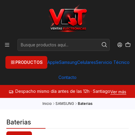
PRODUCTOS
Apple
Samsung
Celulares
Servicio Técnico
Contacto
Despacho mismo día antes de las 12h · Santiago
Ver más
Inicio
SAMSUNG
Baterias
Baterias