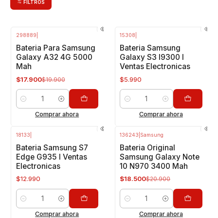
FILTROS
298889
|
15308
|
-10%
OFF
Bateria Para Samsung
Bateria Samsung
Galaxy A32 4G 5000
Galaxy S3 I9300 I
Mah
Ventas Electronicas
$17.900
$5.990
$19.900
Cantidad
Cantidad
Comprar ahora
Comprar ahora
18133
|
136243
|
Samsung
-11%
OFF
Bateria Samsung S7
Bateria Original
Edge G935 I Ventas
Samsung Galaxy Note
Electronicas
10 N970 3400 Mah
$12.990
$18.500
$20.900
Cantidad
Cantidad
Comprar ahora
Comprar ahora