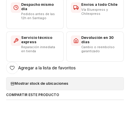
Despacho mismo
Envíos a todo Chile
día
Vía Bluexpress y
Chilexpress
Pedidos antes de las
12h en Santiago
Servicio técnico
Devolución en 30
express
días
Reparación inmediata
Cambio o reembolso
en tienda
garantizado
Agregar a la lista de favoritos
Mostrar stock de ubicaciones
COMPARTIR ESTE PRODUCTO