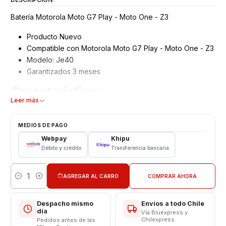
Batería Motorola Moto G7 Play - Moto One - Z3
Producto Nuevo
Compatible con Motorola Moto G7 Play - Moto One - Z3
Modelo: Je40
Garantizados 3 meses
Características
Leer más
Bateria Moto G7 Play - Moto One
Tipo: Li - ion Battery
MEDIOS DE PAGO
Modelo: JE40
Webpay
Khipu
Capacidad: 2820 mAh
Débito y crédito
Transferencia bancaria
Voltaje: 3.8 v
Límite Voltaje: 4.4v
AGREGAR AL CARRO
COMPRAR AHORA
Cantidad
Somos VENTAS ELECTRONICAS
Despacho mismo
Envíos a todo Chile
día
Vía Bluexpress y
Chilexpress
Pedidos antes de las