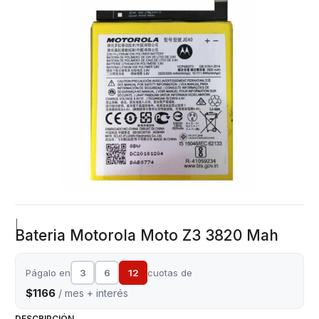
|
Bateria Motorola Moto Z3 3820 Mah
Págalo en
3
6
12
cuotas de
$1166
/ mes + interés
DESCRIPCIÓN