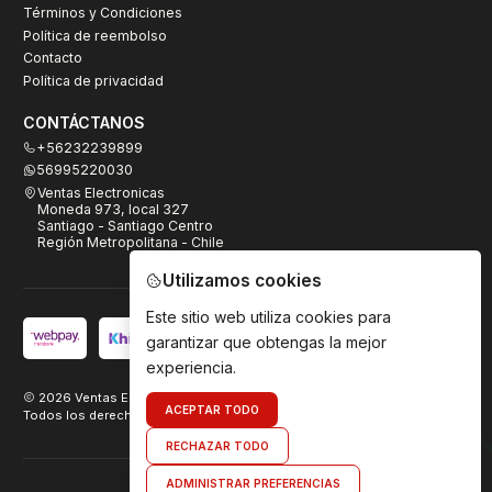
Términos y Condiciones
Política de reembolso
Contacto
Política de privacidad
CONTÁCTANOS
+56232239899
56995220030
Ventas Electronicas
Moneda 973, local 327
Santiago - Santiago Centro
Región Metropolitana - Chile
Utilizamos cookies
Este sitio web utiliza cookies para
garantizar que obtengas la mejor
experiencia.
2026 Ventas Electrónicas.
ACEPTAR TODO
Todos los derechos reservados. Desarrollado por
TeamDigital.cl
RECHAZAR TODO
ADMINISTRAR PREFERENCIAS