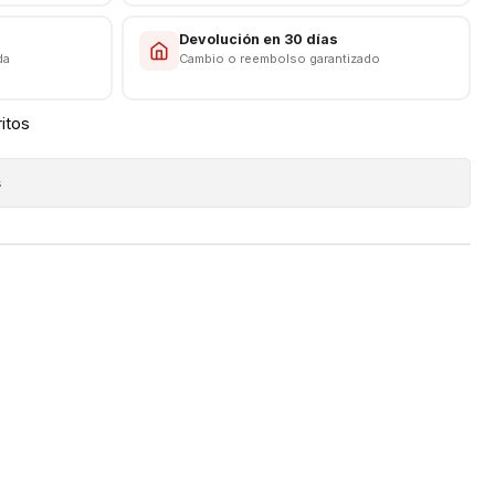
s
Devolución en 30 días
da
Cambio o reembolso garantizado
ritos
s