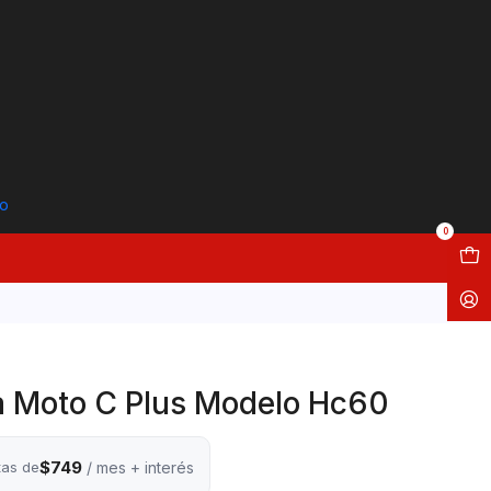
to
0
a Moto C Plus Modelo Hc60
$749
tas de
/ mes + interés