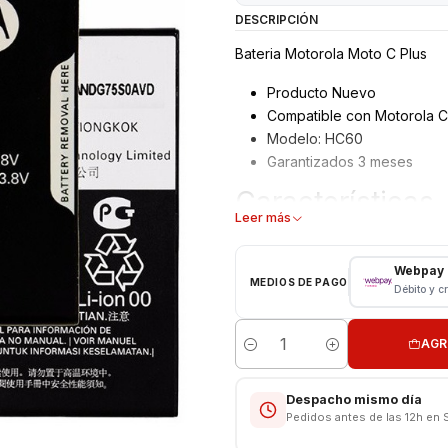
DESCRIPCIÓN
Bateria Motorola Moto C Plus
Producto Nuevo
Compatible con Motorola C
Modelo: HC60
Garantizados 3 meses
Características
Leer más
Bateria Motorola Sin Logo
Tipo: Li - ion Battery
Webpay
MEDIOS DE PAGO
Modelo: HC60
Débito y c
Capacidad: 2780 - 4000 m
Voltaje: 3.8 v - 15.2Wh
AGR
Límite Voltaje: 4.4v
Cantidad
Fotos referenciales I Bateria si
Despacho mismo día
Pedidos antes de las 12h en 
Somos VENTAS ELECTRONICAS