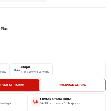
 Plus
Khipu
rédito
Transferencia bancaria
Ah
EGAR AL CARRO
COMPRAR AHORA
n Logo Motorola
Envíos a todo Chile
Santiago
Vía Bluexpress y Chilexpress