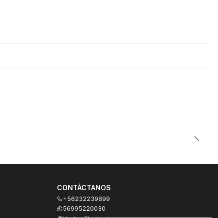
CONTÁCTANOS
+56232239899
56995220030