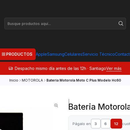
PRODUCTOS
Apple
Samsung
Celulares
Servicio Técnico
Contac
Despacho mismo día antes de las 12h · Santiago
Ver más
Inicio
MOTOROLA
Bateria Motorola Moto C Plus Modelo Hc60
|
Bateria Motorol
Págalo en
3
6
12
cuo