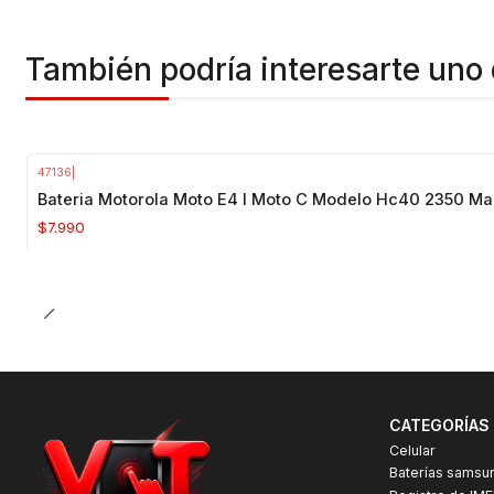
También podría interesarte uno 
47136
|
Agotado
Bateria Motorola Moto E4 I Moto C Modelo Hc40 2350 M
$7.990
CATEGORÍAS
Celular
Baterías samsu