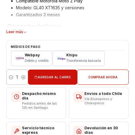
Compatible Motorola Moto Z Play
Modelo: GL40 XT1635 y versiones
Garantizados 3 meses
Características
Leer más
Bateria Moto Z PLAY
Tipo: Li - ion
MEDIOS DE PAGO
Modelo: GL40
Webpay
Khipu
Capacidad: 3300 mAh
Débito y crédito
Transferencia bancaria
Voltaje: 3.8 v / 12.5 Wh
Somos VENTAS ELECTRONICAS
AGREGAR AL CARRO
COMPRAR AHORA
Cantidad
Despacho mismo
Envíos a todo Chile
día
Vía Bluexpress y
Chilexpress
Pedidos antes de las
12h en Santiago
Servicio técnico
Devolución en 30
express
días