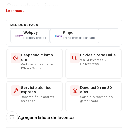
Características
Leer más
Bateria Moto G2
Tipo: Li - ion 00
MEDIOS DE PAGO
Modelo: ED30
Webpay
Khipu
Capacidad: 2070 mAh
Débito y crédito
Transferencia bancaria
Voltaje: 3.8
Somos VENTAS ELECTRONICAS
Despacho mismo
Envíos a todo Chile
día
Vía Bluexpress y
Chilexpress
Pedidos antes de las
12h en Santiago
Servicio técnico
Devolución en 30
express
días
Reparación inmediata
Cambio o reembolso
en tienda
garantizado
Agregar a la lista de favoritos