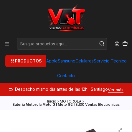
PRODUCTOS
Apple
Samsung
Celulares
Servicio Técnico
Contacto
Despacho mismo día antes de las 12h · Santiago
Ver más
Inicio
MOTOROLA
Bateria Motorola Moto G I Moto G2 I Ed30 Ventas Electronicas