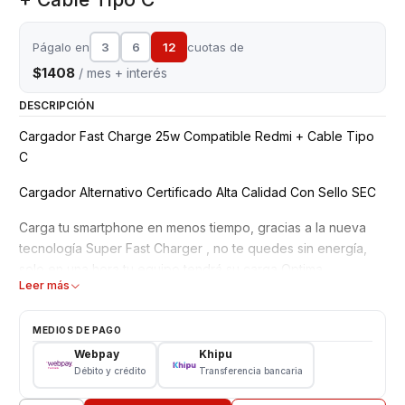
Págalo en
3
6
12
cuotas de
$1408
/ mes + interés
DESCRIPCIÓN
Cargador Fast Charge 25w Compatible Redmi + Cable Tipo
C
Cargador Alternativo Certificado Alta Calidad Con Sello SEC
Carga tu smartphone en menos tiempo, gracias a la nueva
tecnología Super Fast Charger , no te quedes sin energía,
solo en una hora tu equipo tendrá su carga Optima
Leer más
Producto Nuevo CERTIFICADO SEC
Compatible Carga Fast Charger y otros smartphone
MEDIOS DE PAGO
carga rápida con Cable tipo C
Webpay
Khipu
Garantía 3 meses
Débito y crédito
Transferencia bancaria
Características