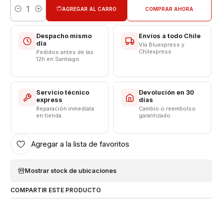
AGREGAR AL CARRO
COMPRAR AHORA
Cantidad
Producto Nuevo en Caja
Cargador Pared + Cable Tipo C a C
Despacho mismo
Envíos a todo Chile
Cargador Salida Tipo C
día
Vía Bluexpress y
Cable longitud 1 metro
Chilexpress
Pedidos antes de las
12h en Santiago
Entrada: 100 - 240 volt
Frecuencia 50 - 60Hz
Carga normal: 5 volt - 2.0 amperes
Servicio técnico
Devolución en 30
Carga rápida : 9 volt - 1.8 Amperes
express
días
Carga Super Rápida 9.0V= 2.77A
Reparación inmediata
Cambio o reembolso
en tienda
garantizado
Respaldo de VENTAS ELECTRONICAS
Agregar a la lista de favoritos
Mostrar stock de ubicaciones
COMPARTIR ESTE PRODUCTO