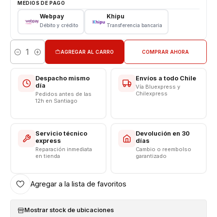
Cargador de pared + Cable Tipo C
MEDIOS DE PAGO
Garantía 3 meses
Webpay
Khipu
Débito y crédito
Transferencia bancaria
Características
Adaptative Fast Charging Genérico
AGREGAR AL CARRO
COMPRAR AHORA
Cantidad
Modelo: EP-TA200
Entrada: 100 – 240 volt - 50 -60 Hz 0,5A
Despacho mismo
Envíos a todo Chile
Carga normal: 5 volt – 2.0 amperes
día
Vía Bluexpress y
Chilexpress
Pedidos antes de las
Carga rápida : 9 volt – 1.67 Amperes - 15W
12h en Santiago
Longitud cable: 1 metro
Salida: USB Tipo C
Salida Pata Europea (ocupadas en nuestro pais)
Servicio técnico
Devolución en 30
express
días
Reparación inmediata
Cambio o reembolso
en tienda
garantizado
Agregar a la lista de favoritos
Mostrar stock de ubicaciones