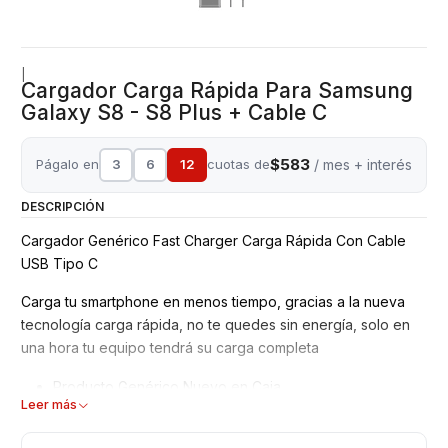
|
Cargador Carga Rápida Para Samsung
Galaxy S8 - S8 Plus + Cable C
$583
Págalo en
3
6
12
cuotas de
/ mes + interés
DESCRIPCIÓN
Cargador Genérico Fast Charger Carga Rápida Con Cable
USB Tipo C
Carga tu smartphone en menos tiempo, gracias a la nueva
tecnología carga rápida, no te quedes sin energía, solo en
una hora tu equipo tendrá su carga completa
Producto Genérico Nuevo en Caja.
Leer más
Compatible con Smartphone salida Tipo C, y sistema de
carga rápida.