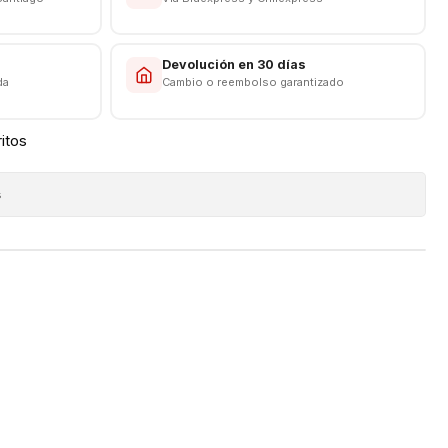
das en nuestro pais)
s
Devolución en 30 días
da
Cambio o reembolso garantizado
ritos
s