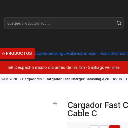
PRODUCTOS
Apple
Samsung
Celulares
Servicio Técnico
Contac
Despacho mismo día antes de las 12h · Santiago
Ver más
SAMSUNG
Cargadores
Cargador Fast Charger Samsung A20 - A20S + 
|
Cargador Fast 
Cable C