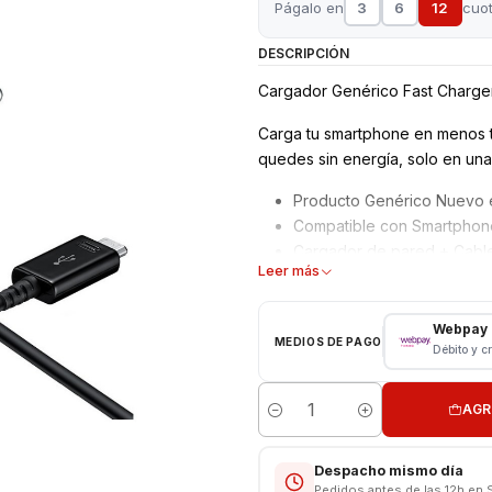
Págalo en
3
6
12
cuo
DESCRIPCIÓN
Cargador Genérico Fast Charge
Carga tu smartphone en menos ti
quedes sin energía, solo en una
Producto Genérico Nuevo e
Compatible con Smartphone 
Cargador de pared + Cabl
Leer más
Garantía 3 meses
Características
Webpay
MEDIOS DE PAGO
Débito y c
Adaptative Fast Charging 
Modelo: EP-TA200
AGR
Entrada: 100 – 240 volt - 5
Cantidad
Carga normal: 5 volt – 2.0 
Carga rápida : 9 volt – 1.6
Despacho mismo día
Longitud cable: 1 metro
Pedidos antes de las 12h en 