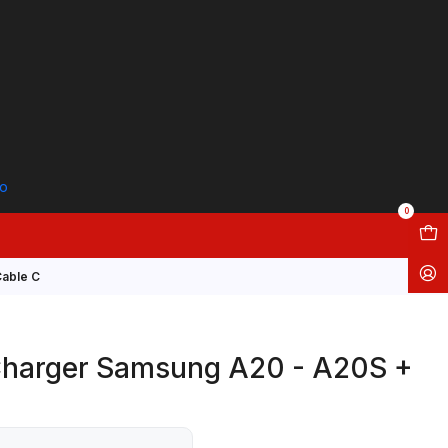
to
0
Cable C
Charger Samsung A20 - A20S +