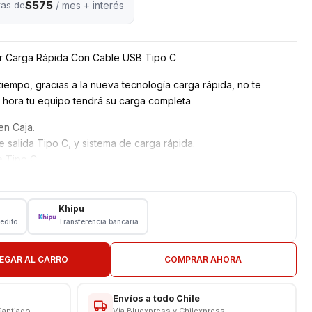
$575
tas de
/ mes + interés
r Carga Rápida Con Cable USB Tipo C
empo, gracias a la nueva tecnología carga rápida, no te
 hora tu equipo tendrá su carga completa
n Caja.
salida Tipo C, y sistema de carga rápida.
e Tipo C
Khipu
rédito
Transferencia bancaria
Genérico
EGAR AL CARRO
COMPRAR AHORA
0 -60 Hz 0,5A
amperes
7 Amperes - 15W
Envíos a todo Chile
Santiago
Vía Bluexpress y Chilexpress