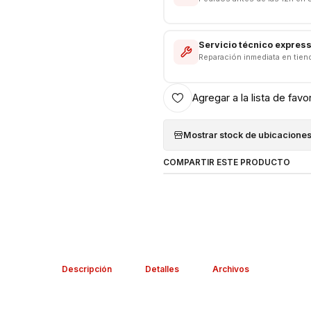
Salida: USB Tipo C
Salida Pata Europea (ocupa
Servicio técnico expres
Reparación inmediata en tien
Agregar a la lista de favo
Mostrar stock de ubicacione
COMPARTIR ESTE PRODUCTO
Descripción
Detalles
Archivos