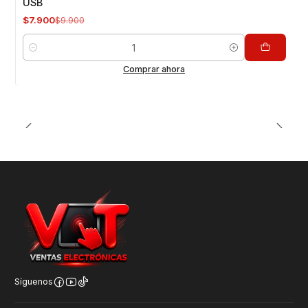
USB
$7.900
$9.900
Cantidad
Comprar ahora
Síguenos