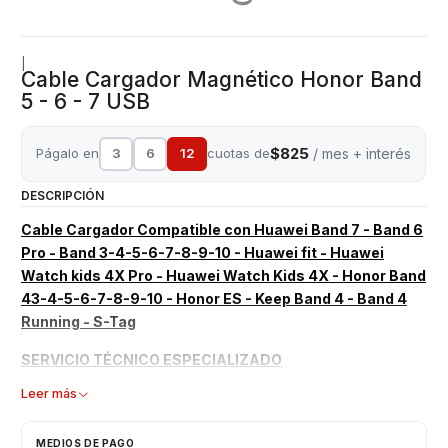
|
Cable Cargador Magnético Honor Band
5 - 6 - 7 USB
$825
Págalo en
3
6
12
cuotas de
/ mes + interés
DESCRIPCIÓN
Cable Cargador Compatible con Huawei Band 7 - Band 6
Pro - Band 3-4-5-6-7-8-9-10 - Huawei fit - Huawei
Watch kids 4X Pro - Huawei Watch Kids 4X - Honor Band
43-4-5-6-7-8-9-10 - Honor ES - Keep Band 4 - Band 4
Running - S-Tag
SERVICIO TÉCNICO ESPECIALIZADO
Leer más
Producto Nuevo
Compatible para Huawei Band 7 - Band 6 Pro - Band 6 -
Huawei fit - Huawei Watch kids 4 Pro - Huawei Watch
MEDIOS DE PAGO