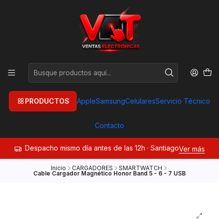
PRODUCTOS
Apple
Samsung
Celulares
Servicio Técnico
Contacto
Despacho mismo día antes de las 12h · Santiago
Ver más
Inicio
CARGADORES
SMARTWATCH
Cable Cargador Magnético Honor Band 5 - 6 - 7 USB