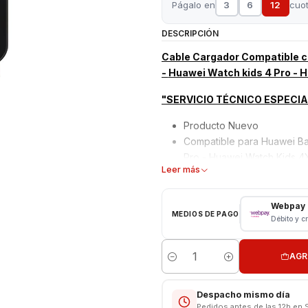
Págalo en
3
6
12
cuo
DESCRIPCIÓN
Cable Cargador Compatible co
-
Huawei Watch kids 4 Pro - 
"SERVICIO TÉCNICO ESPECI
Producto Nuevo
Compatible para Huawei Ban
Pro - Huawei Watch Kids 4
Leer más
Coloca tu Huawei en el carg
El reloj se ajusta de mane
Cargador inalámbrico te ac
Webpay
MEDIOS DE PAGO
Débito y c
de este pequeño dispositiv
El cargador inalámbrico re
AGR
Características
Cantidad
Onda de CC pequeña de alta
Despacho mismo día
Longitud de cable : 1 m
Pedidos antes de las 12h en 