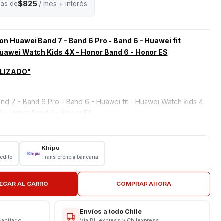
$825
tas de
/ mes + interés
n Huawei Band 7 - Band 6 Pro - Band 6 - Huawei fit
Huawei Watch Kids 4X - Honor Band 6 - Honor ES
ALIZADO"
d 7 - Band 6 Pro - Band 6 - Huawei fit - Huawei Watch kids 4
X - Honor Band 6 - Honor ES
ador inalámbrico para comenzar a cargarlo, así de fácil.
ra magnética para un encaje perfecto en todo momento.
ompaña a donde vayas. Descubrí el diseño liviano y resistente
Khipu
rédito
Transferencia bancaria
o.
quiere una conexión de energía eléctrica independiente.
EGAR AL CARRO
COMPRAR AHORA
 eficiencia de trabajo y velocidad de carga rápida.
Envíos a todo Chile
Santiago
Vía Bluexpress y Chilexpress