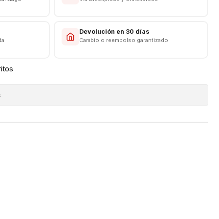
y larga vida útil
nsión y sobrecarga
máxima, normal) 5 V
s
Devolución en 30 días
da
Cambio o reembolso garantizado
a máxima, normal) 1 A
---------------
ritos
s