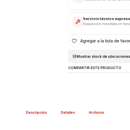
Baja temperatura de trabajo 
Protección contra sobrete
Voltaje de entrada (carga 
Servicio técnico expres
Reparación inmediata en tien
Corriente de entrada (carg
-----------------------------------
Agregar a la lista de favo
Mostrar stock de ubicacione
COMPARTIR ESTE PRODUCTO
Descripción
Detalles
Archivos