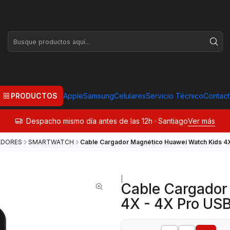
PRODUCTOS
Apple
Samsung
Celulares
Servicio Técnico
Contac
Despacho mismo día antes de las 12h · Santiago
Ver más
ADORES
SMARTWATCH
Cable Cargador Magnético Huawei Watch Kids 4X
|
Cable Cargador
4X - 4X Pro US