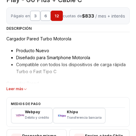
$833
Págalo en
3
6
12
cuotas de
/ mes + interés
DESCRIPCIÓN
Cargador Pared Turbo Motorola
Producto Nuevo
Diseñado para Smartphone Motorola
Compatible con todos los dispositivos de carga rápida
Turbo o Fast Tipo C
Cargador Pared
Leer más
Modelo: SSW-2680BR
Fuente de Alimentación: I.T.E
MEDIOS DE PAGO
Entrada: 100-240V – 50/60Hz 0.5ª
Webpay
Khipu
Standard Salida: 5V – 1.6A
Débito y crédito
Transferencia bancaria
Turbo 1 Salida: 9V – 1.6A
Turbo 2 Salida: 12V – 1.2A
Despacho mismo
Envíos a todo Chile