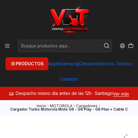
PRODUCTOS
Apple
Samsung
Celulares
Servicio Técnico
Contacto
Despacho mismo día antes de las 12h · Santiago
Ver más
Inicio
MOTOROLA
Cargadores
Cargador Turbo Motorola Moto G6 - G6 Play - G6 Plus + Cable C