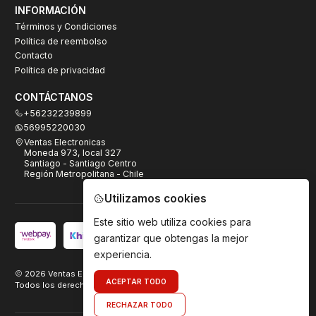
INFORMACIÓN
Términos y Condiciones
Política de reembolso
Contacto
Política de privacidad
CONTÁCTANOS
+56232239899
56995220030
Ventas Electronicas
Moneda 973, local 327
Santiago - Santiago Centro
Región Metropolitana - Chile
Utilizamos cookies
Este sitio web utiliza cookies para
garantizar que obtengas la mejor
experiencia.
2026 Ventas Electrónicas.
ACEPTAR TODO
Todos los derechos reservados. Desarrollado por
TeamDigital.cl
RECHAZAR TODO