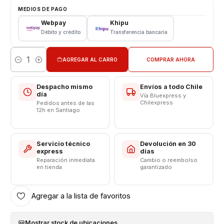
Características
MEDIOS DE PAGO
Webpay
Khipu
Pantalla Xiaomi
Débito y crédito
Transferencia bancaria
Tipo: LCD + Touch
Modelo: Redmi Note 11 4G - Note 11s - Poco M4 Pro
AGREGAR AL CARRO
COMPRAR AHORA
Cantidad
VALOR INCLUYE INSTALACIÓN
Respaldo VENTAS ELECTRONICAS
Despacho mismo
Envíos a todo Chile
día
Vía Bluexpress y
Chilexpress
Pedidos antes de las
12h en Santiago
Servicio técnico
Devolución en 30
express
días
Reparación inmediata
Cambio o reembolso
en tienda
garantizado
Agregar a la lista de favoritos
Mostrar stock de ubicaciones