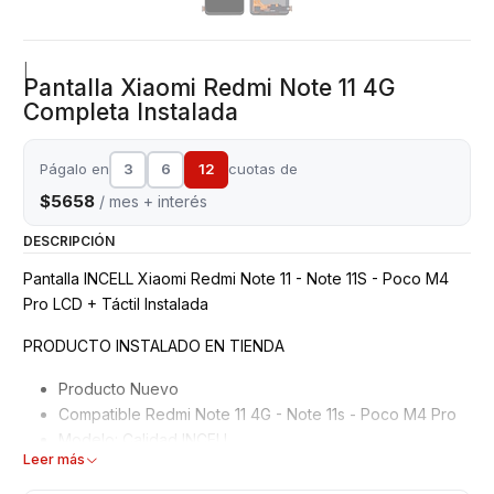
|
Pantalla Xiaomi Redmi Note 11 4G
Completa Instalada
Págalo en
3
6
12
cuotas de
$5658
/ mes + interés
DESCRIPCIÓN
Pantalla INCELL Xiaomi Redmi Note 11 - Note 11S - Poco M4
Pro LCD + Táctil Instalada
PRODUCTO INSTALADO EN TIENDA
Producto Nuevo
Compatible Redmi Note 11 4G - Note 11s - Poco M4 Pro
Modelo: Calidad INCELL
Leer más
Garantizados 3 meses