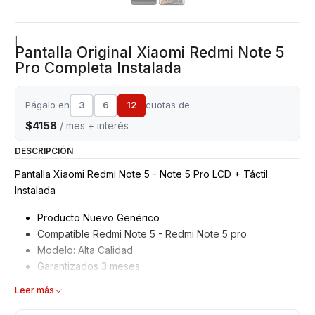
|
Pantalla Original Xiaomi Redmi Note 5
Pro Completa Instalada
Págalo en
3
6
12
cuotas de
$4158
/ mes + interés
DESCRIPCIÓN
Pantalla Xiaomi Redmi Note 5 - Note 5 Pro LCD + Táctil
Instalada
Producto Nuevo Genérico
Compatible Redmi Note 5 - Redmi Note 5 pro
Modelo: Alta Calidad
Garantizados 3 meses
Características
Leer más