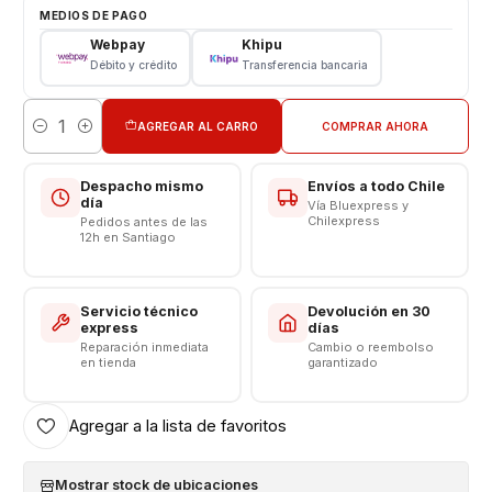
Pantalla Xiaomi
MEDIOS DE PAGO
Tipo: LCD + Touch
Webpay
Khipu
Modelo: Redmi Note 5 - Note 5 Pro
Débito y crédito
Transferencia bancaria
Color: Negro
VALOR INCLUYE INSTALACIÓN EN TIENDA
AGREGAR AL CARRO
COMPRAR AHORA
Cantidad
Respaldo VENTAS ELECTRONICAS
Despacho mismo
Envíos a todo Chile
día
Vía Bluexpress y
Chilexpress
Pedidos antes de las
12h en Santiago
Servicio técnico
Devolución en 30
express
días
Reparación inmediata
Cambio o reembolso
en tienda
garantizado
Agregar a la lista de favoritos
Mostrar stock de ubicaciones