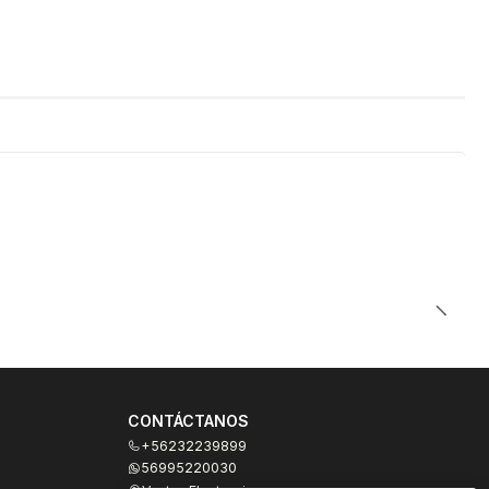
CONTÁCTANOS
+56232239899
56995220030