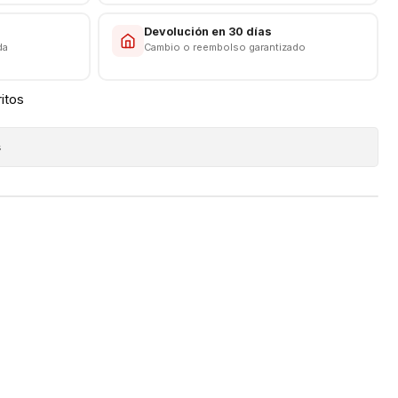
s
Devolución en 30 días
da
Cambio o reembolso garantizado
ritos
s