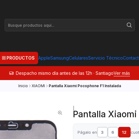
PRODUCTOS
Apple
Samsung
Celulares
Servicio Técnico
Contac
Despacho mismo día antes de las 12h · Santiago
Ver más
Inicio
XIAOMI
Pantalla Xiaomi Pocophone F1 Instalada
|
Pantalla Xiaomi
Págalo en
3
6
12
cuo