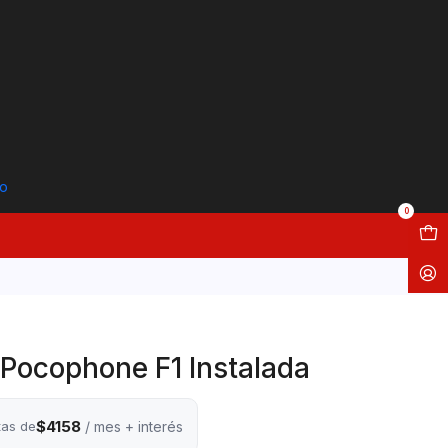
to
0
 Pocophone F1 Instalada
$4158
tas de
/ mes + interés