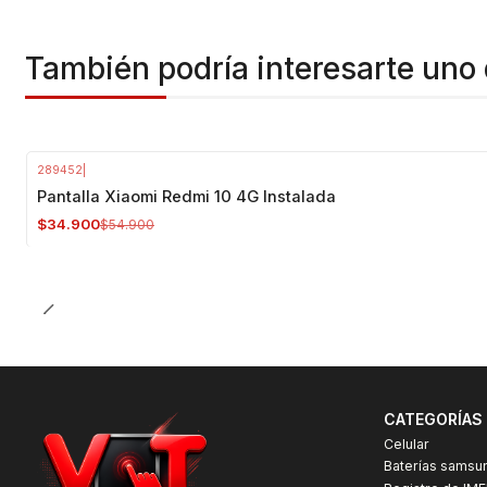
También podría interesarte uno 
289452
|
-36%
OFF
Pantalla Xiaomi Redmi 10 4G Instalada
$34.900
$54.900
CATEGORÍAS
Celular
Baterías samsu