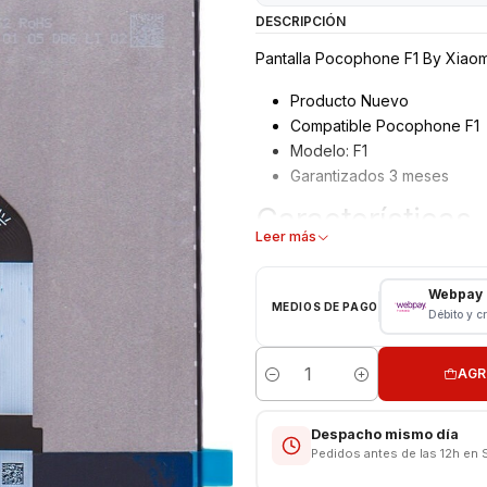
DESCRIPCIÓN
Pantalla Pocophone F1 By Xiaomi
Producto Nuevo
Compatible Pocophone F1
Modelo: F1
Garantizados 3 meses
Características
Leer más
Pantalla Xiaomi
Tipo: LCD + Touch
Webpay
MEDIOS DE PAGO
Modelo: Pocophone F1
Débito y c
Color: Negro
AGR
Instalacion Incluida
Cantidad
Consultar en Local
Despacho mismo día
Pedidos antes de las 12h en 
Somos VENTAS ELECTRONICAS