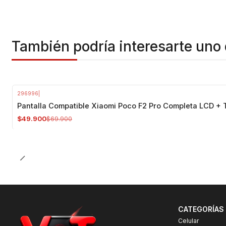
También podría interesarte uno 
296996
|
-29%
OFF
Pantalla Compatible Xiaomi Poco F2 Pro Completa LCD + T
$49.900
$69.900
CATEGORÍAS
Celular