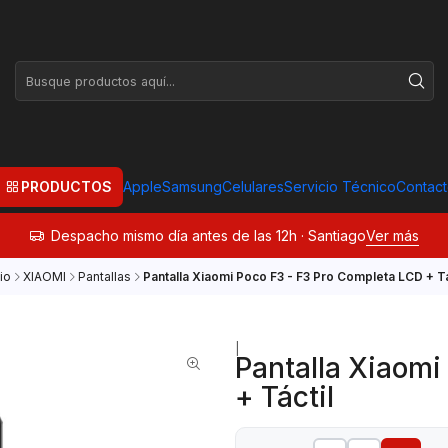
PRODUCTOS
Apple
Samsung
Celulares
Servicio Técnico
Contac
Despacho mismo día antes de las 12h · Santiago
Ver más
cio
XIAOMI
Pantallas
Pantalla Xiaomi Poco F3 - F3 Pro Completa LCD + Tá
|
Pantalla Xiaomi
+ Táctil