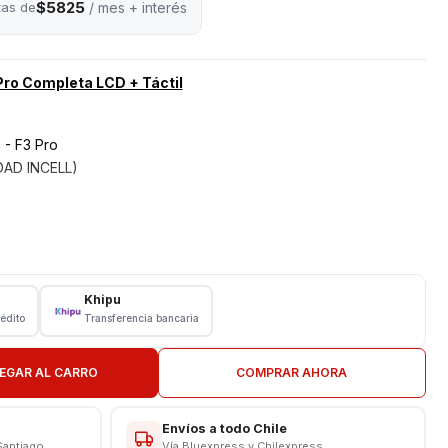
$5825
tas de
/ mes + interés
Pro Completa LCD + Táctil
 - F3 Pro
IDAD INCELL)
Khipu
rédito
Transferencia bancaria
N EN TIENDA"
EGAR AL CARRO
COMPRAR AHORA
----------------
Envíos a todo Chile
Santiago
Vía Bluexpress y Chilexpress