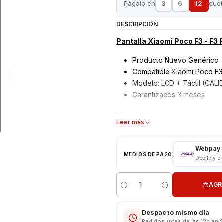
Págalo en
3
6
12
cuo
DESCRIPCIÓN
Pantalla Xiaomi Poco F3 - F3 
Producto Nuevo Genérico
Compatible Xiaomi Poco F3
Modelo: LCD + Táctil (CAL
Garantizados 3 meses
Características:
Leer más
Pantalla Xiaomi
Tipo: LCD + Touch
Webpay
MEDIOS DE PAGO
Modelo: F3 - F3 Pro
Débito y c
"CONSULTE POR INSTALACIÓ
AGR
Cantidad
------------------------------
Despacho mismo día
Pedidos antes de las 12h en 