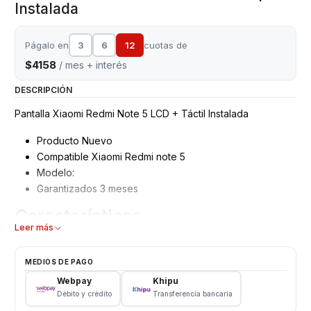
Instalada
Págalo en
3
6
12
cuotas de
$4158
/ mes + interés
DESCRIPCIÓN
Pantalla Xiaomi Redmi Note 5 LCD + Táctil Instalada
Producto Nuevo
Compatible Xiaomi Redmi note 5
Modelo:
Garantizados 3 meses
Características
Leer más
Pantalla Xiaomi
Tipo: Touch + LCD
MEDIOS DE PAGO
Modelo: Xiaomi Note 5
Webpay
Khipu
Color: Negro
Débito y crédito
Transferencia bancaria