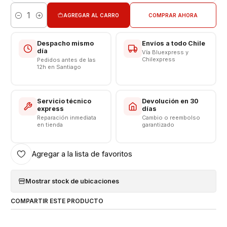
Valor INCLUYE Instalación
AGREGAR AL CARRO
COMPRAR AHORA
Cantidad
Somos VENTAS ELECTRONICAS
Despacho mismo
Envíos a todo Chile
día
Vía Bluexpress y
Chilexpress
Pedidos antes de las
12h en Santiago
Servicio técnico
Devolución en 30
express
días
Reparación inmediata
Cambio o reembolso
en tienda
garantizado
Agregar a la lista de favoritos
Mostrar stock de ubicaciones
COMPARTIR ESTE PRODUCTO