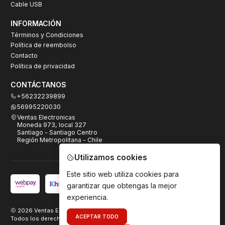
Cable USB
INFORMACIÓN
Términos y Condiciones
Política de reembolso
Contacto
Política de privacidad
CONTÁCTANOS
+56232239899
56995220030
Ventas Electronicas
Moneda 973, local 327
Santiago - Santiago Centro
Región Metropolitana - Chile
Utilizamos cookies
Este sitio web utiliza cookies para
garantizar que obtengas la mejor
experiencia.
2026 Ventas Electrónicas.
ACEPTAR TODO
Todos los derechos reservados. Desarrollado por
TeamDigital.cl