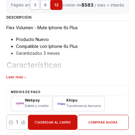
$583
Págalo en
3
6
12
cuotas de
/ mes + interés
DESCRIPCIÓN
Flex Volumen - Mute Iphone 6s Plus
Producto Nuevo
Compatible con Iphone 6s Plus
Garantizados 3 meses
Características
Flex Volumen - Mute
Leer más
Tipo: Flex
Modelo: Iphone 6s Plus
MEDIOS DE PAGO
Producto Original
Webpay
Khipu
Débito y crédito
Transferencia bancaria
Somos VENTAS ELECTRONICAS
AGREGAR AL CARRO
COMPRAR AHORA
Cantidad