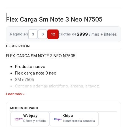
|
Flex Carga Sm Note 3 Neo N7505
$999
Págalo en
3
6
12
cuotas de
/ mes + interés
DESCRIPCIÓN
FLEX CARGA SM NOTE 3 NEO N7505
Producto nuevo
Flex carga note 3 neo
SM n7505
Contiene ademas micrófono, antena, altavoz
Leer más
MEDIOS DE PAGO
Webpay
Khipu
Débito y crédito
Transferencia bancaria