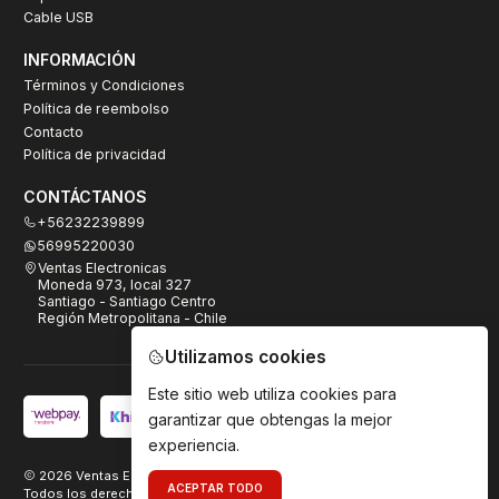
Cable USB
INFORMACIÓN
Términos y Condiciones
Política de reembolso
Contacto
Política de privacidad
CONTÁCTANOS
+56232239899
56995220030
Ventas Electronicas
Moneda 973, local 327
Santiago - Santiago Centro
Región Metropolitana - Chile
Utilizamos cookies
Este sitio web utiliza cookies para
garantizar que obtengas la mejor
experiencia.
2026 Ventas Electrónicas.
ACEPTAR TODO
Todos los derechos reservados. Desarrollado por
TeamDigital.cl