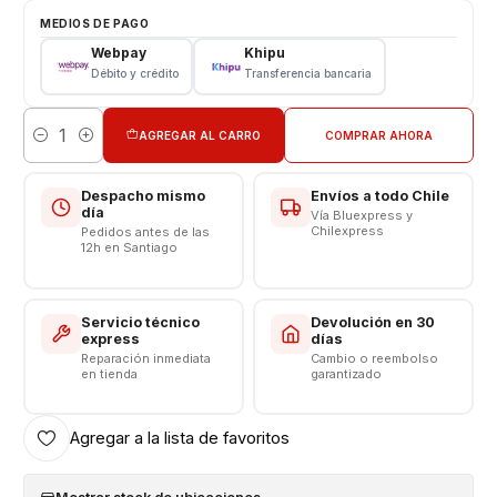
Modelo: N8000 - N8020
MEDIOS DE PAGO
Webpay
Khipu
Consulta por valores de instalación
Débito y crédito
Transferencia bancaria
AGREGAR AL CARRO
COMPRAR AHORA
Cantidad
Despacho mismo
Envíos a todo Chile
día
Vía Bluexpress y
Chilexpress
Pedidos antes de las
12h en Santiago
Servicio técnico
Devolución en 30
express
días
Reparación inmediata
Cambio o reembolso
en tienda
garantizado
Agregar a la lista de favoritos