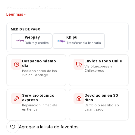
Características
Leer más
Flex Conector Carga/USB
Tipo: Flex carga - Antena Señal
MEDIOS DE PAGO
Modelo: N7000
Webpay
Khipu
Débito y crédito
Transferencia bancaria
Consulta por valores de instalación
Somos VENTAS ELECTRONICAS
Despacho mismo
Envíos a todo Chile
día
Vía Bluexpress y
Chilexpress
Pedidos antes de las
12h en Santiago
Servicio técnico
Devolución en 30
express
días
Reparación inmediata
Cambio o reembolso
en tienda
garantizado
Agregar a la lista de favoritos