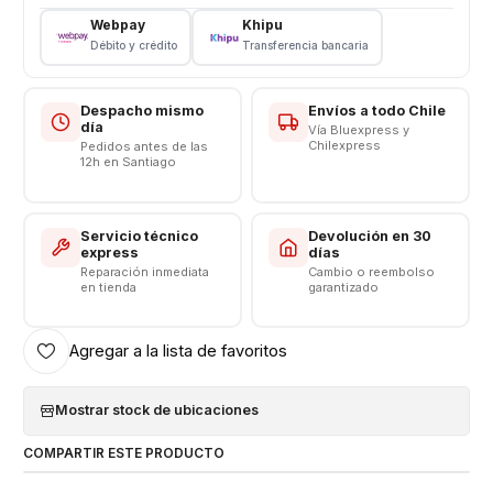
Webpay
Khipu
Consulta por valores de instalación
Débito y crédito
Transferencia bancaria
Despacho mismo
Envíos a todo Chile
día
Vía Bluexpress y
Chilexpress
Pedidos antes de las
12h en Santiago
Servicio técnico
Devolución en 30
express
días
Reparación inmediata
Cambio o reembolso
en tienda
garantizado
Agregar a la lista de favoritos
Mostrar stock de ubicaciones
COMPARTIR ESTE PRODUCTO