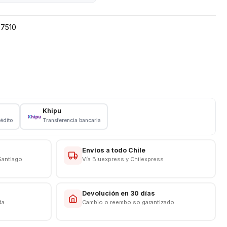
7510
Khipu
rédito
Transferencia bancaria
Envíos a todo Chile
Santiago
Vía Bluexpress y Chilexpress
s
Devolución en 30 días
da
Cambio o reembolso garantizado