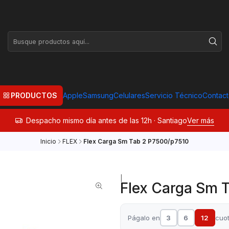
PRODUCTOS
Apple
Samsung
Celulares
Servicio Técnico
Contac
Despacho mismo día antes de las 12h · Santiago
Ver más
Inicio
FLEX
Flex Carga Sm Tab 2 P7500/p7510
|
Flex Carga Sm 
Págalo en
3
6
12
cuo