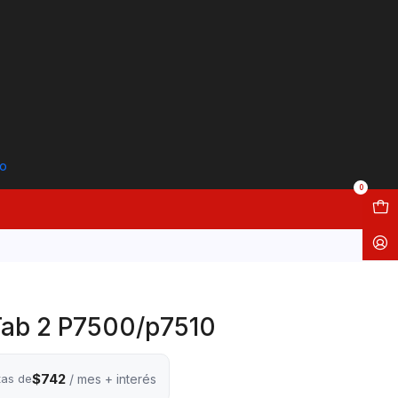
to
0
Tab 2 P7500/p7510
$742
tas de
/ mes + interés