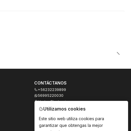
CONTÁCTANOS
+56232239899
56995220030
Ventas Electronicas
Moneda 973, local 327
Utilizamos cookies
Santiago - Santiago Centro
Región Metropolitana - Chile
Este sitio web utiliza cookies para
garantizar que obtengas la mejor