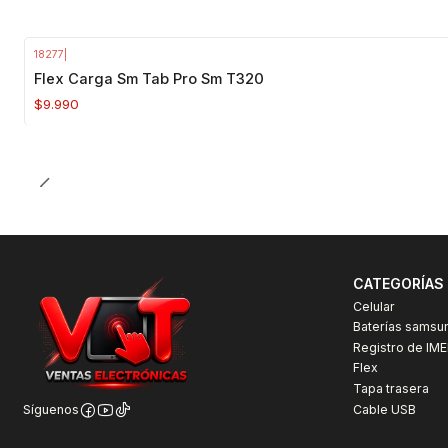
18277
|
Agotado
Flex Carga Sm Tab Pro Sm T320
$9.990
CATEGORÍAS
Celular
Baterías samsu
Registro de IME
Flex
Tapa trasera
Cable USB
Síguenos