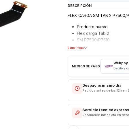
DESCRIPCIÓN
FLEX CARGA SM TAB 2 P7500/P
Producto nuevo
Flex carga Tab 2
SM P7500/P7510
Leer más
Webpay
MEDIOS DE PAGO
Débito y c
Despacho mismo día
Pedidos antes de las 12h en 
Servicio técnico expres
Reparación inmediata en tien