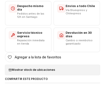
Despacho mismo
Envíos a todo Chile
día
Vía Bluexpress y
Chilexpress
Pedidos antes de las
12h en Santiago
Servicio técnico
Devolución en 30
express
días
Reparación inmediata
Cambio o reembolso
en tienda
garantizado
Agregar a la lista de favoritos
Mostrar stock de ubicaciones
COMPARTIR ESTE PRODUCTO