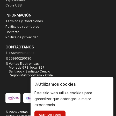
Tapa trasera
Cable USB
INFORMACIÓN
Términos y Condiciones
Política de reembolso
Contacto
Política de privacidad
CONTÁCTANOS
+56232239899
56995220030
Ventas Electronicas
Moneda 973, local 327
Santiago - Santiago Centro
Región Metropolitana - Chile
Utilizamos cookies
Este sitio web utiliza cookies para
garantizar que obtengas la mejor
experiencia.
2026 Ventas Electrónicas.
ACEPTAR TODO
Todos los derechos reservados. Desarrollado por
TeamDigital.cl