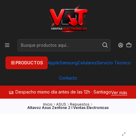
PRODUCTOS
Apple
Samsung
Celulares
Servicio Técnico
Contacto
Despacho mismo día antes de las 12h · Santiago
Ver más
Inicio
ASUS
Repuestos
Altavoz Asus Zenfone 2 I Ventas Electronicas