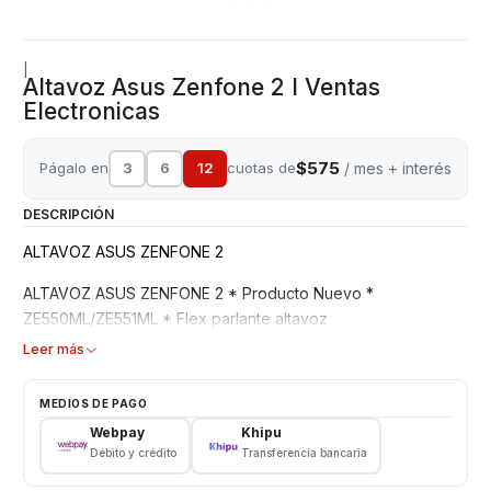
|
Altavoz Asus Zenfone 2 I Ventas
Electronicas
$575
Págalo en
3
6
12
cuotas de
/ mes + interés
DESCRIPCIÓN
ALTAVOZ ASUS ZENFONE 2
ALTAVOZ ASUS ZENFONE 2 * Producto Nuevo *
ZE550ML/ZE551ML * Flex parlante altavoz
Leer más
MEDIOS DE PAGO
Webpay
Khipu
Débito y crédito
Transferencia bancaria