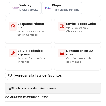
Somos VENTAS ELECTRONICAS
Webpay
Khipu
Débito y crédito
Transferencia bancaria
Despacho mismo
Envíos a todo Chile
día
Vía Bluexpress y
Chilexpress
Pedidos antes de las
12h en Santiago
Servicio técnico
Devolución en 30
express
días
Reparación inmediata
Cambio o reembolso
en tienda
garantizado
Agregar a la lista de favoritos
Mostrar stock de ubicaciones
COMPARTIR ESTE PRODUCTO