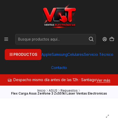
PRODUCTOS
Apple
Samsung
Celulares
Servicio Técnico
Contacto
Despacho mismo día antes de las 12h · Santiago
Ver más
Inicio
ASUS
Repuestos
Flex Carga Asus Zenfone 3 Zc551kl Láser Ventas Electronicas