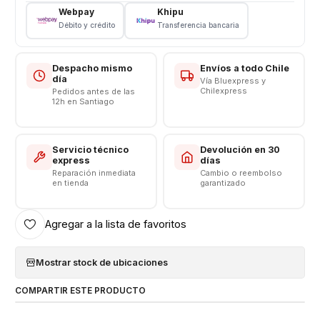
Webpay
Khipu
UNA COMPRA SEGURA Y GARANTIZADA
Débito y crédito
Transferencia bancaria
[http://listado.mercadolibre.cl/_CustId_144066650]
Despacho mismo
Envíos a todo Chile
día
Vía Bluexpress y
Chilexpress
Pedidos antes de las
12h en Santiago
Servicio técnico
Devolución en 30
express
días
Reparación inmediata
Cambio o reembolso
en tienda
garantizado
Agregar a la lista de favoritos
Mostrar stock de ubicaciones
COMPARTIR ESTE PRODUCTO