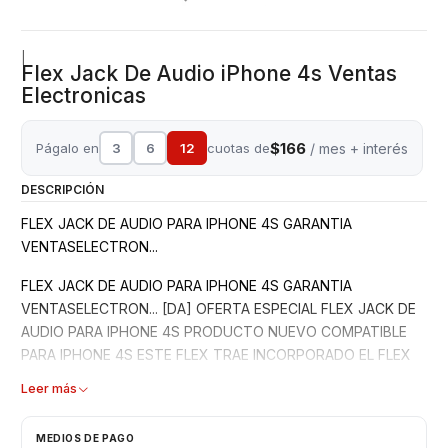
|
Flex Jack De Audio iPhone 4s Ventas
Electronicas
$166
Págalo en
3
6
12
cuotas de
/ mes + interés
DESCRIPCIÓN
FLEX JACK DE AUDIO PARA IPHONE 4S GARANTIA
VENTASELECTRON...
FLEX JACK DE AUDIO PARA IPHONE 4S GARANTIA
VENTASELECTRON... [DA] OFERTA ESPECIAL FLEX JACK DE
AUDIO PARA IPHONE 4S PRODUCTO NUEVO COMPATIBLE
PARA IPHONE 4S ESTE FLEX TRAE INCORPORADO EL FLEX
DE AUDIO, SWITCH DE SILENCIO, MEMBRANAS DE
Leer más
VOLUMEN, MICRÓFONO DE GRABACIÓN Y SU CONECTOR A
LA PLACA (CONSULTE POR INSTALACIÓN) PREFIERA
MEDIOS DE PAGO
ADQUIRIR PRODUCTOS A EMPRESAS ESTABLECIDAS PARA