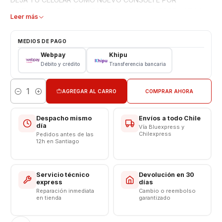
INSTALACION EN LOCAL PREFIERA ADQUIRIR PRODUCTOS A
Leer más
EMPRESAS ESTABLECIDAS PARA UNA COMPRA SEGURA Y
GARANTIZADA ATENCION DE 10:00 A 19:00 HRS
MEDIOS DE PAGO
CONTINUADO
Webpay
Khipu
[http://listado.mercadolibre.cl/_CustId_144066650]
Débito y crédito
Transferencia bancaria
AGREGAR AL CARRO
COMPRAR AHORA
Cantidad
Despacho mismo
Envíos a todo Chile
día
Vía Bluexpress y
Chilexpress
Pedidos antes de las
12h en Santiago
Servicio técnico
Devolución en 30
express
días
Reparación inmediata
Cambio o reembolso
en tienda
garantizado