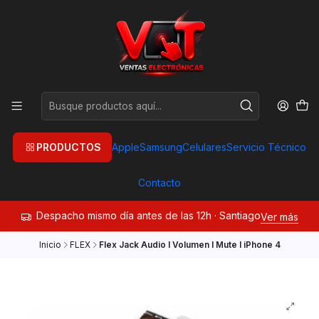
PRODUCTOS
Apple
Samsung
Celulares
Servicio Técnico
Contacto
Despacho mismo día antes de las 12h · Santiago
Ver más
Inicio
FLEX
Flex Jack Audio I Volumen I Mute I iPhone 4