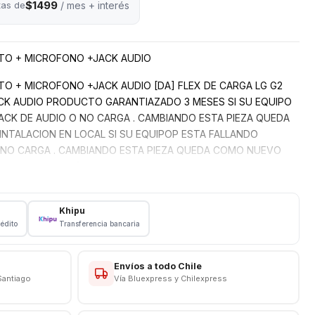
$1499
tas de
/ mes + interés
ETO + MICROFONO +JACK AUDIO
TO + MICROFONO +JACK AUDIO [DA] FLEX DE CARGA LG G2
K AUDIO PRODUCTO GARANTIAZADO 3 MESES SI SU EQUIPO
CK DE AUDIO O NO CARGA . CAMBIANDO ESTA PIEZA QUEDA
TALACION EN LOCAL SI SU EQUIPOP ESTA FALLANDO
 NO CARGA . CAMBIANDO ESTA PIEZA QUEDA COMO NUEVO
_CustId_144066650]
Khipu
rédito
Transferencia bancaria
Envíos a todo Chile
Santiago
Vía Bluexpress y Chilexpress