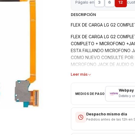
Págalo en
3
6
12
cuo
DESCRIPCIÓN
FLEX DE CARGA LG G2 COMPL
FLEX DE CARGA LG G2 COMPLE
COMPLETO + MICROFONO +JAC
ESTA FALLANDO MICROFONO JA
COMO NUEVO CONSULTE POR IN
MICROFONO JACK DE AUDIO O
[http://listado.mercadolibre.cl/
Leer más
Webpay
MEDIOS DE PAGO
Débito y c
Despacho mismo día
Pedidos antes de las 12h en 