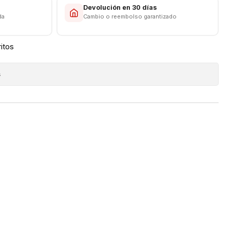
s
Devolución en 30 días
da
Cambio o reembolso garantizado
ritos
s