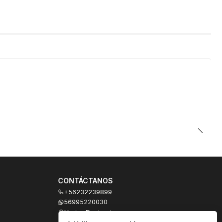
CONTÁCTANOS
+56232239899
56995220030
Ventas Electronicas
Moneda 973, local 327