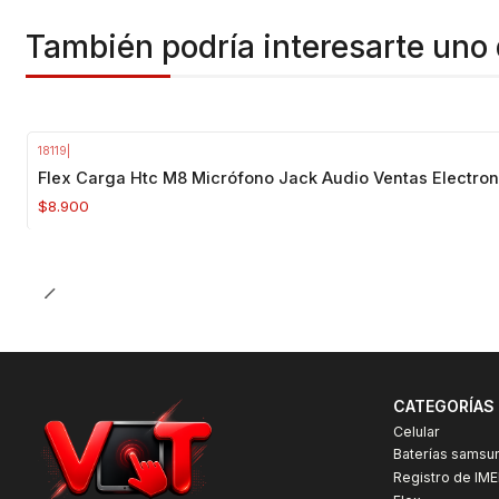
También podría interesarte uno 
18119
|
Agotado
Flex Carga Htc M8 Micrófono Jack Audio Ventas Electron
$8.900
CATEGORÍAS
Celular
Baterías samsu
Registro de IME