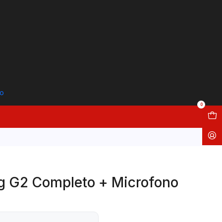
to
0
Lg G2 Completo + Microfono