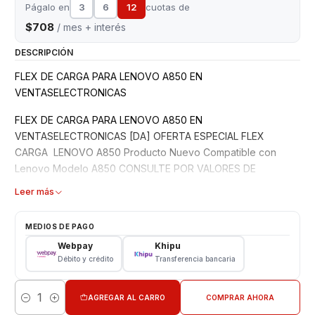
Págalo en
3
6
12
cuotas de
$708
/ mes + interés
DESCRIPCIÓN
FLEX DE CARGA PARA LENOVO A850 EN
VENTASELECTRONICAS
FLEX DE CARGA PARA LENOVO A850 EN
VENTASELECTRONICAS [DA] OFERTA ESPECIAL FLEX
CARGA LENOVO A850 Producto Nuevo Compatible con
Lenovo Modelo A850 CONSULTE POR VALORES DE
INSTALACION PREFIERA ADQUIRIR PRODUCTOS A
Leer más
EMPRESAS ESTABLECIDAS PARA UNA COMPRA SEGURA Y
GARANTIZADA ATENCION DE 10:00 A 19:00 HRS
MEDIOS DE PAGO
CONTINUADO CERCANOS AL METRO UNIVERSIDAD DE
Webpay
Khipu
CHILE [http://listado.mercadolibre.cl/_CustId_144066650]
Débito y crédito
Transferencia bancaria
AGREGAR AL CARRO
COMPRAR AHORA
Cantidad