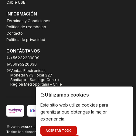
Cable USB
INFORMACIÓN
Términos y Condiciones
Política de reembolso
Contacto
Política de privacidad
CONTÁCTANOS
+56232239899
56995220030
Ventas Electronicas
Moneda 973, local 327
Santiago - Santiago Centro
Región Metropolitana - Chile
Utilizamos cookies
Este sitio web utiliza cookies para
garantizar que obtengas la mejor
experiencia.
2026 Ventas Electrónicas.
ACEPTAR TODO
Todos los derechos reservados. Desarrollado por
TeamDigital.cl