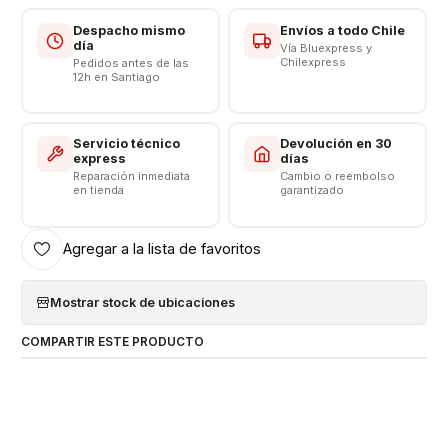
Despacho mismo
Envíos a todo Chile
día
Vía Bluexpress y
Chilexpress
Pedidos antes de las
12h en Santiago
Servicio técnico
Devolución en 30
express
días
Reparación inmediata
Cambio o reembolso
en tienda
garantizado
Agregar a la lista de favoritos
Mostrar stock de ubicaciones
COMPARTIR ESTE PRODUCTO