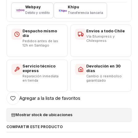
GARANTIZADA ATENCION DE 10:00 A 19:00 HRS
Webpay
Khipu
CONTINUADO CERCANOS AL METRO UNIVERSIDAD DE
Débito y crédito
Transferencia bancaria
CHILE [http://listado.mercadolibre.cl/_CustId_144066650]
Despacho mismo
Envíos a todo Chile
día
Vía Bluexpress y
Chilexpress
Pedidos antes de las
12h en Santiago
Servicio técnico
Devolución en 30
express
días
Reparación inmediata
Cambio o reembolso
en tienda
garantizado
Agregar a la lista de favoritos
Mostrar stock de ubicaciones
COMPARTIR ESTE PRODUCTO