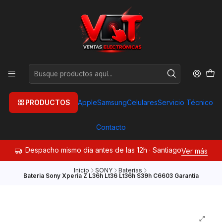
PRODUCTOS
Apple
Samsung
Celulares
Servicio Técnico
Contacto
Despacho mismo día antes de las 12h · Santiago
Ver más
Inicio
SONY
Baterias
Bateria Sony Xperia Z L36h Lt36 Lt36h S39h C6603 Garantia