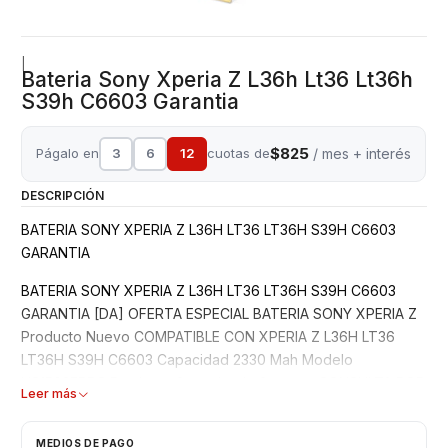
|
Bateria Sony Xperia Z L36h Lt36 Lt36h
S39h C6603 Garantia
$825
Págalo en
3
6
12
cuotas de
/ mes + interés
DESCRIPCIÓN
BATERIA SONY XPERIA Z L36H LT36 LT36H S39H C6603
GARANTIA
BATERIA SONY XPERIA Z L36H LT36 LT36H S39H C6603
GARANTIA [DA] OFERTA ESPECIAL BATERIA SONY XPERIA Z
Producto Nuevo COMPATIBLE CON XPERIA Z L36H LT36
LT36H S39H C6603 Capacidad 2330 Mah Modelo
LIS1502ERPC Producto Garantizado 3 meses CONSULTA POR
Leer más
INSTALACIÓN PREFIERA ADQUIRIR PRODUCTOS A
EMPRESAS ESTABLECIDAS PARA UNA COMPRA SEGURA Y
MEDIOS DE PAGO