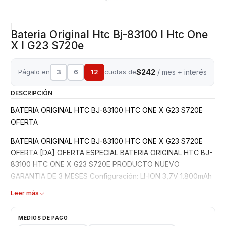
|
Bateria Original Htc Bj-83100 I Htc One
X I G23 S720e
$242
Págalo en
3
6
12
cuotas de
/ mes + interés
DESCRIPCIÓN
BATERIA ORIGINAL HTC BJ-83100 HTC ONE X G23 S720E
OFERTA
BATERIA ORIGINAL HTC BJ-83100 HTC ONE X G23 S720E
OFERTA [DA] OFERTA ESPECIAL BATERIA ORIGINAL HTC BJ-
83100 HTC ONE X G23 S720E PRODUCTO NUEVO
GARANTIA DE 3 MESES Configuración: LI-ION 3,7V 1.800mAh
Compatibilidad: HTC ONE X G23, S720E N° de parte:
Leer más
BJ83100 CONSULTE POR INSTALACION EN LOCAL PREFIERA
ADQUIRIR PRODUCTOS A EMPRESAS ESTABLECIDAS PARA
MEDIOS DE PAGO
UNA COMPRA SEGURA Y GARANTIZADA