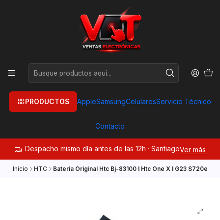
PRODUCTOS
Apple
Samsung
Celulares
Servicio Técnico
Contacto
Despacho mismo día antes de las 12h · Santiago
Ver más
Inicio
HTC
Bateria Original Htc Bj-83100 I Htc One X I G23 S720e