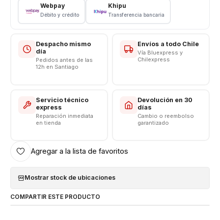
Webpay
Khipu
[http://listado.mercadolibre.cl/_CustId_144066650]
Débito y crédito
Transferencia bancaria
Despacho mismo
Envíos a todo Chile
día
Vía Bluexpress y
Chilexpress
Pedidos antes de las
12h en Santiago
Servicio técnico
Devolución en 30
express
días
Reparación inmediata
Cambio o reembolso
en tienda
garantizado
Agregar a la lista de favoritos
Mostrar stock de ubicaciones
COMPARTIR ESTE PRODUCTO