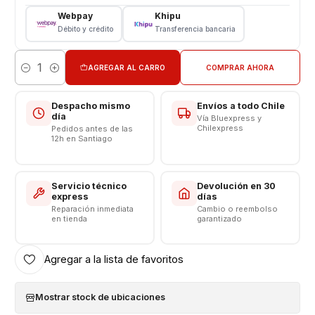
Color: Negro - Blanco - Gold
Webpay
Khipu
Débito y crédito
Transferencia bancaria
Consulte disponibilidad de colores antes de rematar
Somos VENTAS ELECTRONICAS
AGREGAR AL CARRO
COMPRAR AHORA
Cantidad
Despacho mismo
Envíos a todo Chile
día
Vía Bluexpress y
Chilexpress
Pedidos antes de las
12h en Santiago
Servicio técnico
Devolución en 30
express
días
Reparación inmediata
Cambio o reembolso
en tienda
garantizado
Agregar a la lista de favoritos
Mostrar stock de ubicaciones