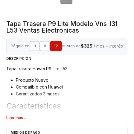
|
Tapa Trasera P9 Lite Modelo Vns-l31
L53 Ventas Electronicas
$325
Págalo en
3
6
12
cuotas de
/ mes + interés
DESCRIPCIÓN
Tapa trasera Huwei P9 Lite L53
Producto Nuevo
Compatible con Huawei
Garantizados 3 meses
Características
Tapa trasera
Leer más
Tipo: Plástico
Modelo: VNS-L31 - VNS-L53
MEDIOS DE PAGO