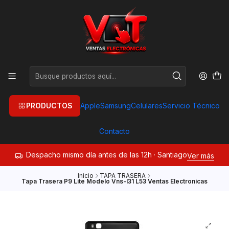
PRODUCTOS
Apple
Samsung
Celulares
Servicio Técnico
Contacto
Despacho mismo día antes de las 12h · Santiago
Ver más
Inicio
TAPA TRASERA
Tapa Trasera P9 Lite Modelo Vns-l31 L53 Ventas Electronicas