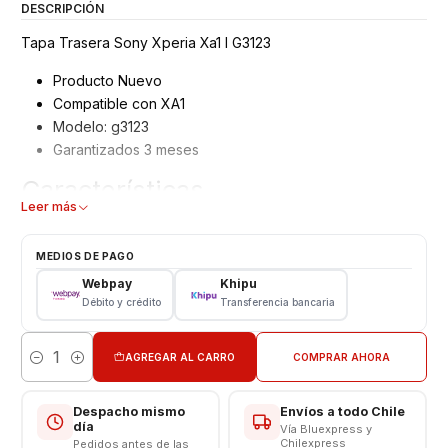
DESCRIPCIÓN
Tapa Trasera Sony Xperia Xa1 I G3123
Producto Nuevo
Compatible con XA1
Modelo: g3123
Garantizados 3 meses
Características
Leer más
Tapa Trasera Sony
Tipo: Plástico
MEDIOS DE PAGO
Modelo: g3123
Webpay
Khipu
Color: Grey
Débito y crédito
Transferencia bancaria
Consulte colores disponibles antes de rematar
AGREGAR AL CARRO
COMPRAR AHORA
Cantidad
Somos VENTAS ELECTRONICAS
Despacho mismo
Envíos a todo Chile
día
Vía Bluexpress y
Chilexpress
Pedidos antes de las