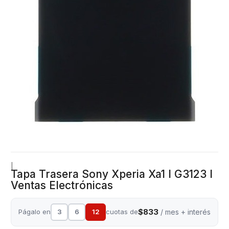
|
Tapa Trasera Sony Xperia Xa1 I G3123 I
Ventas Electrónicas
$833
Págalo en
3
6
12
cuotas de
/ mes + interés