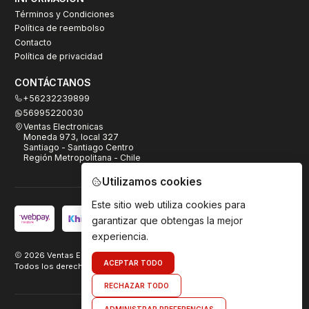
Términos y Condiciones
Política de reembolso
Contacto
Política de privacidad
CONTÁCTANOS
+56232239899
56995220030
Ventas Electronicas
Moneda 973, local 327
Santiago - Santiago Centro
Región Metropolitana - Chile
Utilizamos cookies
Este sitio web utiliza cookies para
garantizar que obtengas la mejor
experiencia.
2026 Ventas Electrónicas.
ACEPTAR TODO
Todos los derechos reservados. Desarrollado por
TeamDigital.cl
RECHAZAR TODO
ADMINISTRAR PREFERENCIAS