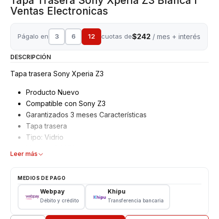
Tapa Trasera Sony Xperia Z3 Blanca I
Ventas Electronicas
$242
Págalo en
3
6
12
cuotas de
/ mes + interés
DESCRIPCIÓN
Tapa trasera Sony Xperia Z3
Producto Nuevo
Compatible con Sony Z3
Garantizados 3 meses Características
Tapa trasera
Tipo: Vidrio
Modelo: D6653
Leer más
Color: Blanco
Incluye Pegamento para fácil instalación
MEDIOS DE PAGO
CONSULTE DISPONIBILIDAD DE COLORES ANTES DE
Webpay
Khipu
REMATAR.
Débito y crédito
Transferencia bancaria