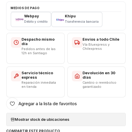
Modelo: L36H
MEDIOS DE PAGO
Color: Negro
Webpay
Khipu
Incluye Pegamento para fácil instalación
Débito y crédito
Transferencia bancaria
Despacho mismo
Envíos a todo Chile
día
Vía Bluexpress y
Chilexpress
Pedidos antes de las
12h en Santiago
Servicio técnico
Devolución en 30
express
días
Reparación inmediata
Cambio o reembolso
en tienda
garantizado
Agregar a la lista de favoritos
Mostrar stock de ubicaciones
COMPARTIR ESTE PRODUCTO