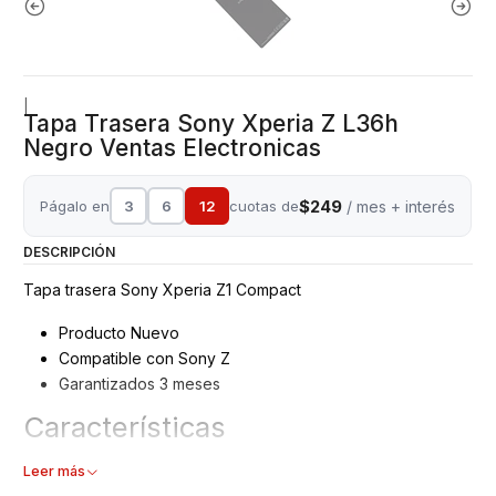
|
Tapa Trasera Sony Xperia Z L36h
Negro Ventas Electronicas
$249
Págalo en
3
6
12
cuotas de
/ mes + interés
DESCRIPCIÓN
Tapa trasera Sony Xperia Z1 Compact
Producto Nuevo
Compatible con Sony Z
Garantizados 3 meses
Características
Tapa trasera
Leer más
Tipo: Vidrio